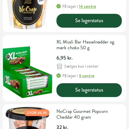
På lager
i
14 centre
Se lagerstatus
XL Müsli Bar Hasselnødder og
mørk choko 50 g
6,95 kr.
Sælges kun i center
På lager
i
9 centre
Se lagerstatus
NoCrap Gourmet Popcorn
2 FOR 49,95
Cheddar 40 gram
32 kr.