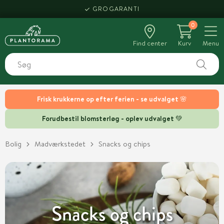
HENT SAMME DAG
GROGARANTI
0
Find center
Kurv
Menu
Frisk krukkerne op efter ferien - se udvalget 🌸
Forudbestil blomsterløg - oplev udvalget 💚
Bolig
Madværkstedet
Snacks og chips
Snacks og chips