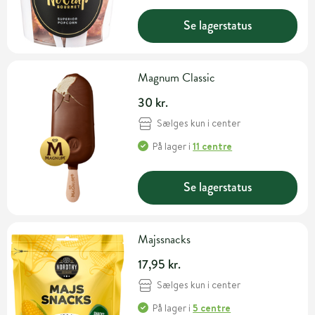
Se lagerstatus
Magnum Classic
30 kr.
Sælges kun i center
På lager
i
11 centre
Se lagerstatus
Majssnacks
17,95 kr.
Sælges kun i center
På lager
i
5 centre