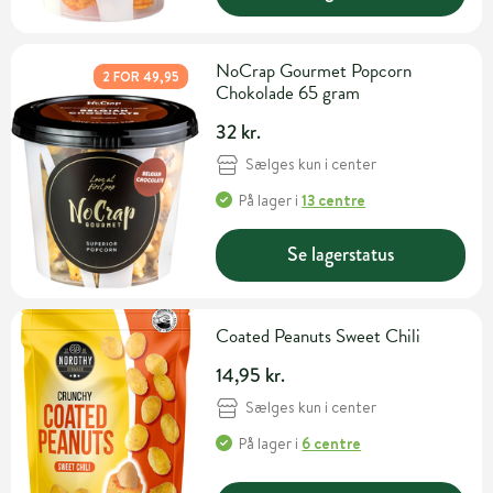
NoCrap Gourmet Popcorn
2 FOR 49,95
Chokolade 65 gram
32 kr.
Sælges kun i center
På lager
i
13 centre
Se lagerstatus
Coated Peanuts Sweet Chili
14,95 kr.
Sælges kun i center
På lager
i
6 centre