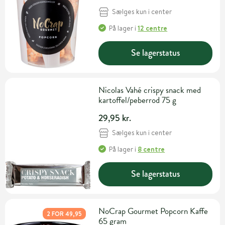
Sælges kun i center
På lager
i
12 centre
Se lagerstatus
Nicolas Vahé crispy snack med
kartoffel/peberrod 75 g
29,95 kr.
Sælges kun i center
På lager
i
8 centre
Se lagerstatus
NoCrap Gourmet Popcorn Kaffe
2 FOR 49,95
65 gram