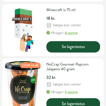
Minecraft is 75 ml
18 kr.
Sælges kun i center
På lager
i
8 centre
Se lagerstatus
NoCrap Gourmet Popcorn
2 FOR 49,95
Jalapeno 40 gram
32 kr.
Sælges kun i center
På lager
i
5 centre
Se lagerstatus