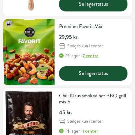
Se lagerstatus
Premium Favorit Mix
29,95 kr.
Sælges kun i center
På lager
i
7 centre
Se lagerstatus
Chili Klaus smoked hot BBQ grill
mix 5
45 kr.
Sælges kun i center
På lager
i
1 center