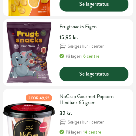
Se lagerstatus
Frugtsnacks Figen
15,95 kr.
Sælges kun i center
På lager
i
6 centre
Se lagerstatus
NoCrap Gourmet Popcorn
2 FOR 49,95
Hindbær 65 gram
32 kr.
Sælges kun i center
På lager
i
14 centre