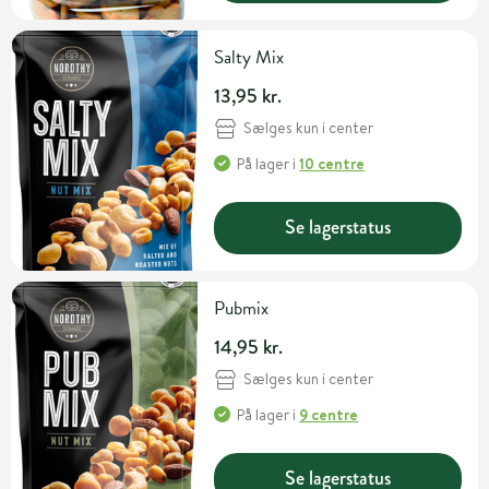
Salty Mix
13,95 kr.
Sælges kun i center
På lager
i
10 centre
Se lagerstatus
Pubmix
14,95 kr.
Sælges kun i center
På lager
i
9 centre
Se lagerstatus