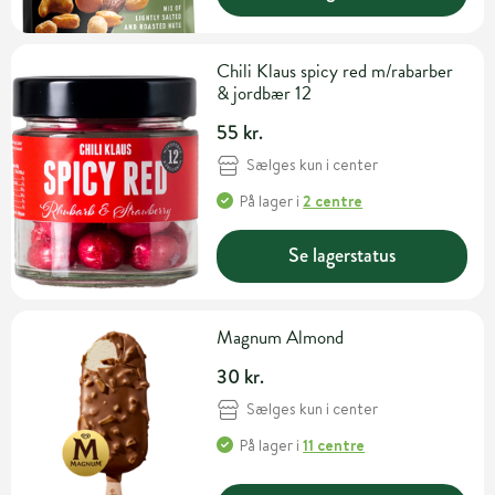
Chili Klaus spicy red m/rabarber
& jordbær 12
55 kr.
Sælges kun i center
På lager
i
2 centre
Se lagerstatus
Magnum Almond
30 kr.
Sælges kun i center
På lager
i
11 centre