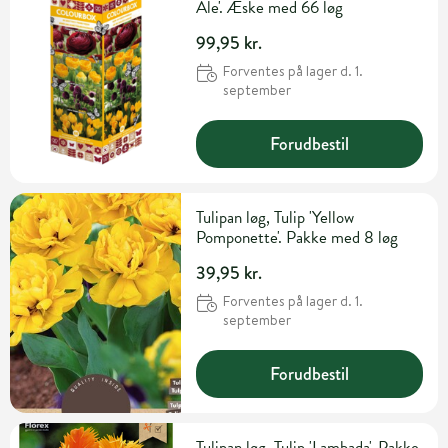
Ale'. Æske med 66 løg
99,95 kr.
Forventes på lager d. 1.
september
Forudbestil
Tulipan løg, Tulip 'Yellow
Pomponette'. Pakke med 8 løg
39,95 kr.
Forventes på lager d. 1.
september
Forudbestil
Tulipan løg, Tulip 'Lambada'. Pakke