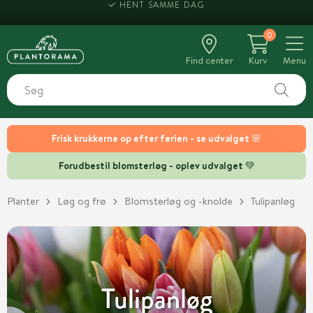
HENT SAMME DAG
0
Find center
Kurv
Menu
Frisk krukkerne op efter ferien - se udvalget 🌸
Forudbestil blomsterløg - oplev udvalget 💚
Planter
Løg og frø
Blomsterløg og -knolde
Tulipanløg
Tulipanløg