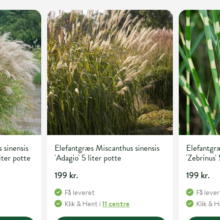
 sinensis
Elefantgræs Miscanthus sinensis
Elefantgræ
iter potte
'Adagio' 5 liter potte
'Zebrinus' 
199 kr.
199 kr.
Få leveret
Få leve
e
Klik & Hent
i
11 centre
Klik & 