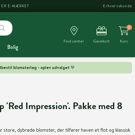
I ER E-MÆRKET
Erhvervskunde
0
Find center
Gavekort
Kurv
Bolig
bestil blomsterløg - oplev udvalget 💚
lip 'Red Impression'. Pakke med 8
r store, dybrøde blomster, der tilfører haven et flot og klassisk