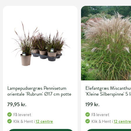
Lampepudsergræs Pennisetum
Elefantgræs Miscanthus
orientale 'Rubrum' Ø17 cm potte
'Kleine Silberspinne' 5 l
79,95 kr.
199 kr.
Få leveret
Få leveret
Klik & Hent
i
12 centre
Klik & Hent
i
12 centr