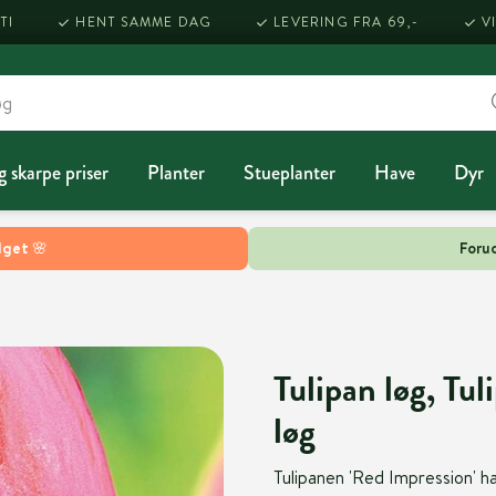
TI
HENT SAMME DAG
LEVERING FRA 69,-
V
g skarpe priser
Planter
Stueplanter
Have
Dyr
lget 🌸
Forud
Tulipan løg, Tu
løg
Tulipanen 'Red Impression' ha