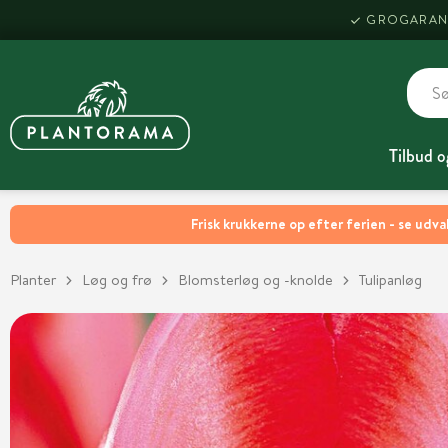
GROGARAN
Tilbud o
Frisk krukkerne op efter ferien - se udva
Planter
Løg og frø
Blomsterløg og -knolde
Tulipanløg