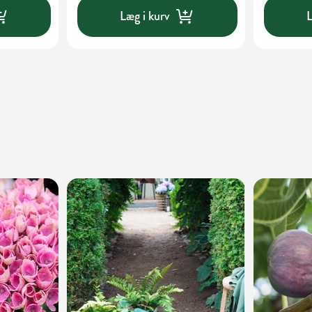
Læg i kurv
L