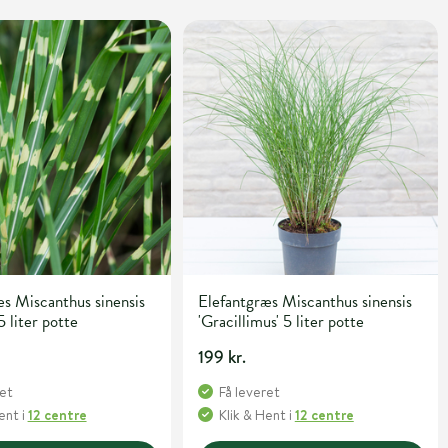
s Miscanthus sinensis
Elefantgræs Miscanthus sinensis
5 liter potte
'Gracillimus' 5 liter potte
199 kr.
ret
Få leveret
Hent
i
12 centre
Klik & Hent
i
12 centre