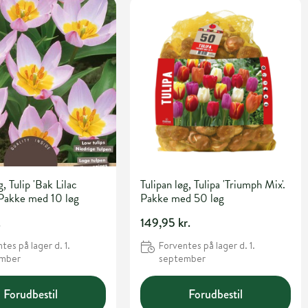
g, Tulip 'Bak Lilac
Tulipan løg, Tulipa 'Triumph Mix'.
 Pakke med 10 løg
Pakke med 50 løg
.
149,95 kr.
tes på lager d. 1.
Forventes på lager d. 1.
ember
september
Forudbestil
Forudbestil