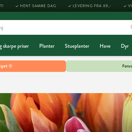
TI
HENT SAMME DAG
LEVERING FRA 69,-
V
g skarpe priser
Planter
Stueplanter
Have
Dyr
lget 🌸
Forud