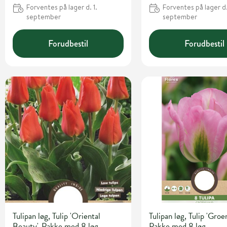
Forventes på lager d. 1.
Forventes på lager d.
september
september
Forudbestil
Forudbestil
Tulipan løg, Tulip 'Oriental
Tulipan løg, Tulip 'Groen
Beauty'. Pakke med 8 løg
Pakke med 8 løg