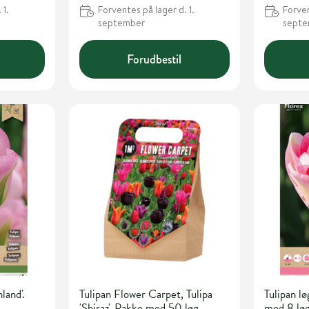
 1.
Forventes på lager d. 1.
Forven
september
sept
Forudbestil
land'.
Tulipan Flower Carpet, Tulipa
Tulipan lø
'Shiraz'. Pakke med 50 løg
med 8 lø