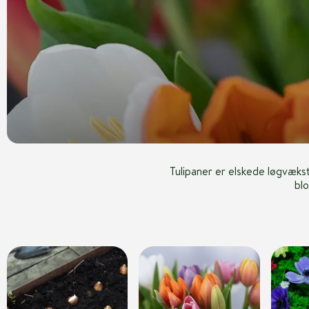
Tulipaner er elskede løgvæks
bl