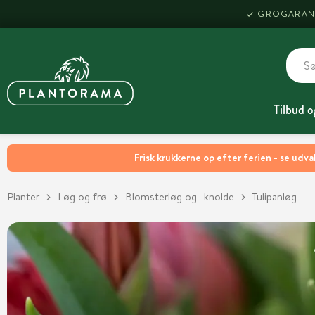
GROGARAN
Tilbud o
Frisk krukkerne op efter ferien - se udva
Planter
Løg og frø
Blomsterløg og -knolde
Tulipanløg