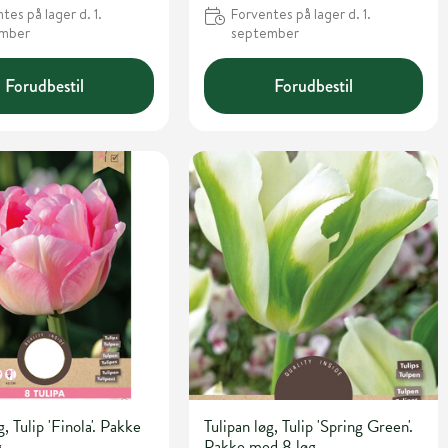
tes på lager d. 1.
Forventes på lager d. 1.
ember
september
Forudbestil
Forudbestil
g, Tulip 'Finola'. Pakke
Tulipan løg, Tulip 'Spring Green'.
g
Pakke med 8 løg