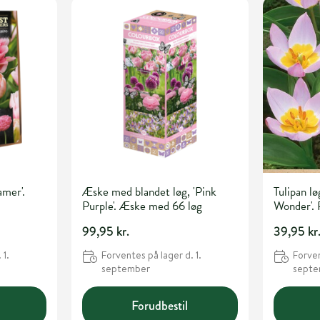
amer'.
Æske med blandet løg, 'Pink
Tulipan lø
Purple'. Æske med 66 løg
Wonder'.
99,95 kr.
39,95 kr
 1.
Forventes på lager d. 1.
Forven
september
sept
Forudbestil