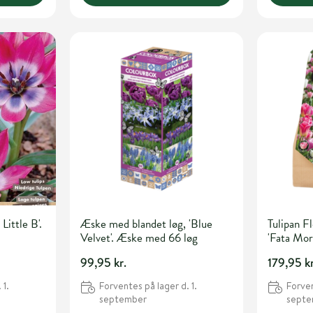
 Little B'.
Æske med blandet løg, 'Blue
Tulipan F
Velvet'. Æske med 66 løg
'Fata Mor
løg
99,95 kr.
179,95 kr
 1.
Forventes på lager d. 1.
Forven
september
sept