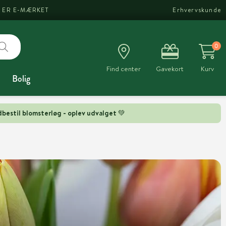
I ER E-MÆRKET
Erhvervskunde
0
Find center
Gavekort
Kurv
Bolig
bestil blomsterløg - oplev udvalget 💚