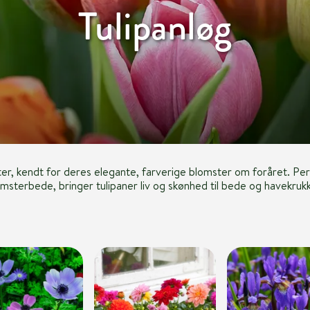
Tulipanløg
ter, kendt for deres elegante, farverige blomster om foråret. Per
omsterbede, bringer tulipaner liv og skønhed til bede og havekrukk