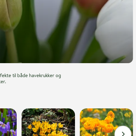
fekte til både havekrukker og
er.