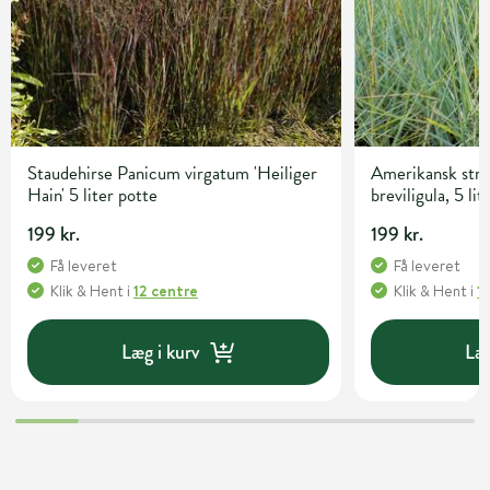
Staudehirse Panicum virgatum 'Heiliger
Amerikansk str
Hain' 5 liter potte
breviligula, 5 lit
199 kr.
199 kr.
Få leveret
Få leveret
Klik & Hent
i
12 centre
Klik & Hent
i
1
Læg i kurv
Læg