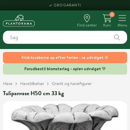
GROGARANTI
0
Find center
Kurv
Menu
Frisk krukkerne op efter ferien - se udvalget 🌸
Forudbestil blomsterløg - oplev udvalget 💚
Have
Havetilbehør
Granit og havefigurer
Tulipanvase H50 cm 33 kg