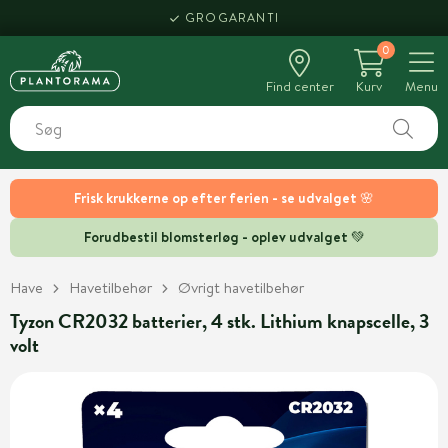
GROGARANTI
0
Find center
Kurv
Menu
Frisk krukkerne op efter ferien - se udvalget 🌸
Forudbestil blomsterløg - oplev udvalget 💚
Have
Havetilbehør
Øvrigt havetilbehør
Tyzon CR2032 batterier, 4 stk. Lithium knapscelle, 3
volt