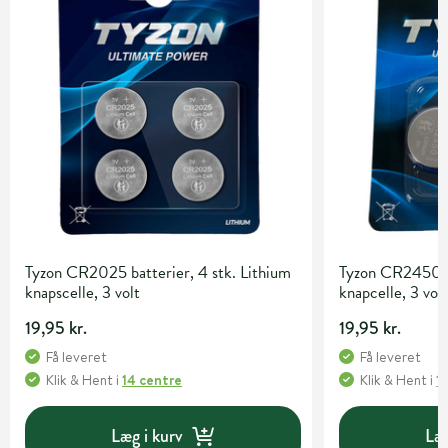
Tyzon CR2025 batterier, 4 stk. Lithium
Tyzon CR2450 ba
knapscelle, 3 volt
knapcelle, 3 vol
19,95 kr.
19,95 kr.
Få leveret
Få leveret
Klik & Hent
i
14 centre
Klik & Hent
i
1
Læg i kurv
Læg