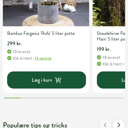
Bambus Fargesia 'Rufa' 5 liter potte
Staudehirse Pan
Hain' 5 liter pot
299 kr.
199 kr.
Få leveret
Få leveret
Klik & Hent
i
13 centre
Klik & Hent
i
1
Læg i kurv
Læg
Populære tips og tricks