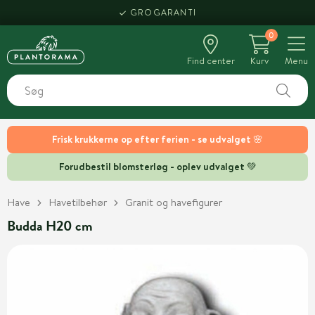
GROGARANTI
0
Find center
Kurv
Menu
Frisk krukkerne op efter ferien - se udvalget 🌸
Forudbestil blomsterløg - oplev udvalget 💚
Have
Havetilbehør
Granit og havefigurer
Budda H20 cm