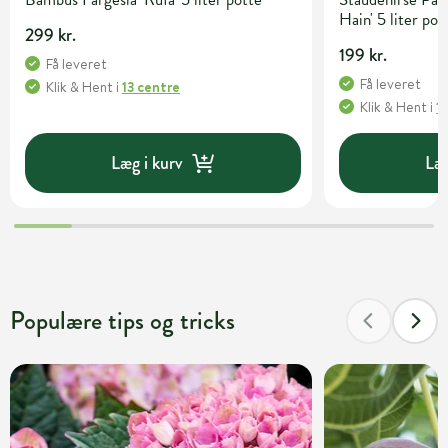
Hain' 5 liter pot
299 kr.
199 kr.
Få leveret
Få leveret
Klik & Hent
i
13 centre
Klik & Hent
i
1
Læg i kurv
Læg
Populære tips og tricks