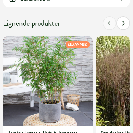
Lignende produkter
SKARP PRIS
Bambus Fargesia 'Rufa' 5 liter potte
Staudehirse Pan