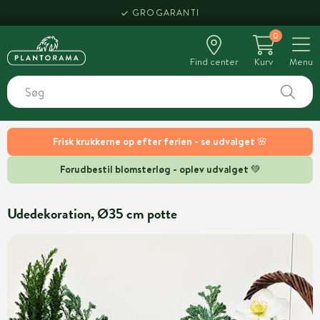
GROGARANTI
0
Find center
Kurv
Menu
Frisk krukkerne op efter ferien - se udvalget 🌸
Forudbestil blomsterløg - oplev udvalget 💚
Udedekoration, Ø35 cm potte