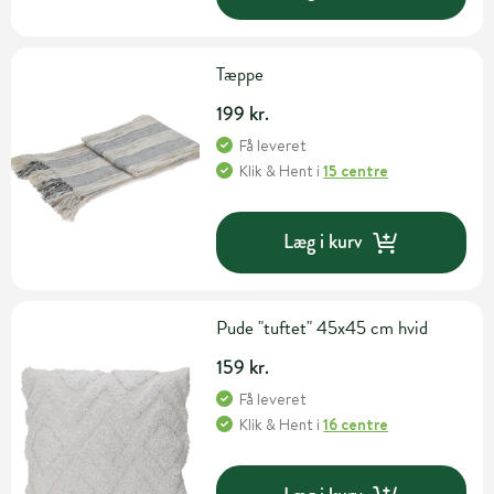
Tæppe
199 kr.
Få leveret
Klik & Hent
i
15 centre
Læg i kurv
Pude "tuftet" 45x45 cm hvid
159 kr.
Få leveret
Klik & Hent
i
16 centre