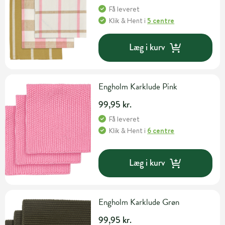
Få leveret
Klik & Hent
i
5 centre
Læg i kurv
Engholm Karklude Pink
99,95 kr.
Få leveret
Klik & Hent
i
6 centre
Læg i kurv
Engholm Karklude Grøn
99,95 kr.