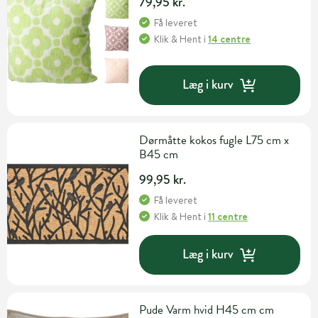
79,95 kr.
Få leveret
Klik & Hent
i
14 centre
Læg i kurv
Dørmåtte kokos fugle L75 cm x
B45 cm
99,95 kr.
Få leveret
Klik & Hent
i
11 centre
Læg i kurv
Pude Varm hvid H45 cm cm