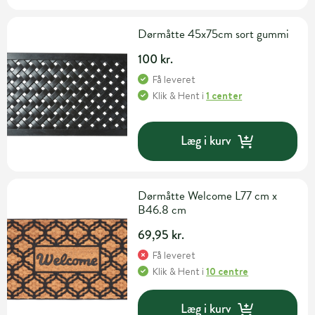
Dørmåtte 45x75cm sort gummi
100 kr.
Få leveret
Klik & Hent
i
1 center
Læg i kurv
Dørmåtte Welcome L77 cm x
B46.8 cm
69,95 kr.
Få leveret
Klik & Hent
i
10 centre
Læg i kurv