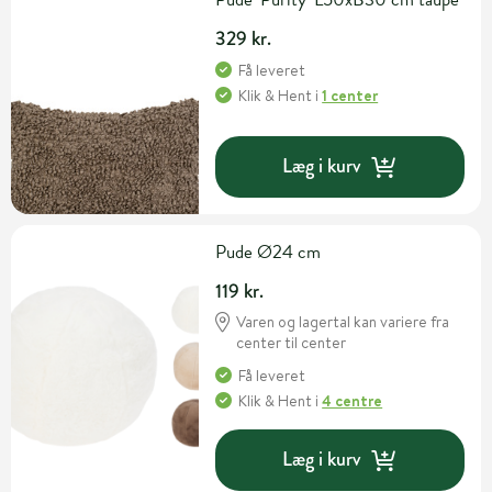
329 kr.
Få leveret
Klik & Hent
i
1 center
Læg i kurv
Pude Ø24 cm
119 kr.
Varen og lagertal kan variere fra
center til center
Få leveret
Klik & Hent
i
4 centre
Læg i kurv