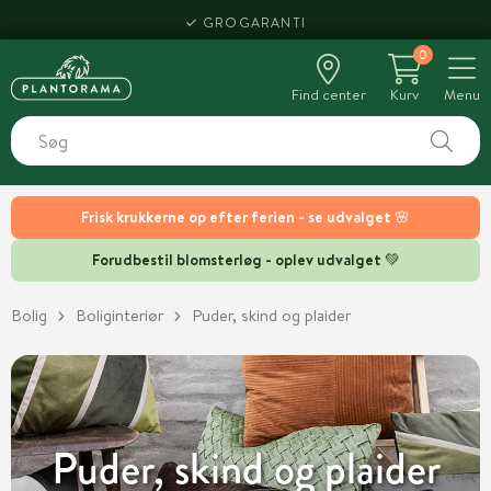
HENT SAMME DAG
0
Find center
Kurv
Menu
Frisk krukkerne op efter ferien - se udvalget 🌸
Forudbestil blomsterløg - oplev udvalget 💚
Bolig
Boliginteriør
Puder, skind og plaider
Puder, skind og plaider