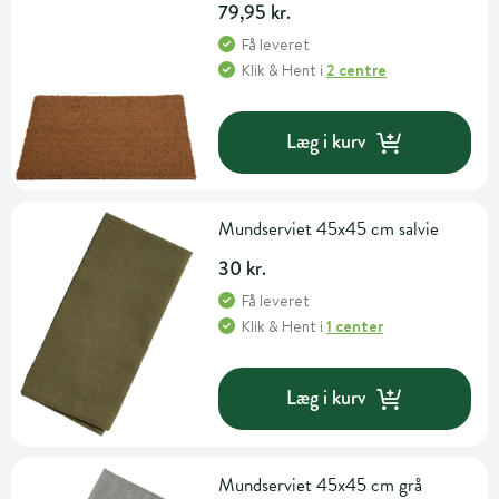
79,95 kr.
Få leveret
Klik & Hent
i
2 centre
Læg i kurv
Mundserviet 45x45 cm salvie
30 kr.
Få leveret
Klik & Hent
i
1 center
Læg i kurv
Mundserviet 45x45 cm grå