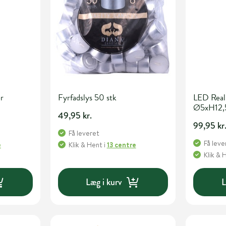
r
Fyrfadslys 50 stk
LED Real
Ø5xH12,5 
49,95 kr.
99,95 kr
Få leveret
Få leve
e
Klik & Hent
i
13 centre
Klik & 
Læg i kurv
L