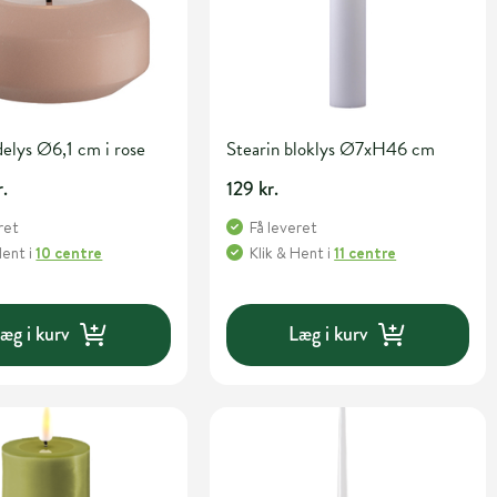
delys Ø6,1 cm i rose
Stearin bloklys Ø7xH46 cm
r.
129 kr.
ret
Få leveret
Hent
i
10 centre
Klik & Hent
i
11 centre
æg i kurv
Læg i kurv