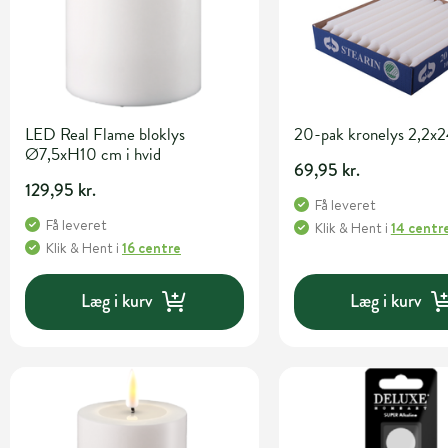
LED Real Flame bloklys
20-pak kronelys 2,2x2
Ø7,5xH10 cm i hvid
69,95 kr.
129,95 kr.
Få leveret
Få leveret
Klik & Hent
i
14 centr
Klik & Hent
i
16 centre
Læg i kurv
Læg i kurv