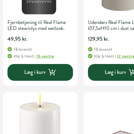
Fjernbetjening til Real Flame
Udendørs Real Flame 
LED stearinlys med wetlook.
Ø7,5xH10 cm i dust s
49,95 kr.
129,95 kr.
Få leveret
Få leveret
Klik & Hent
i
16 centre
Klik & Hent
i
12 centr
Læg i kurv
Læg i kurv