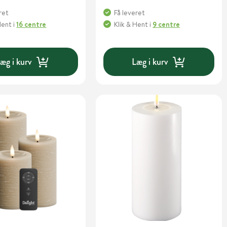
ret
Få leveret
Hent
i
16 centre
Klik & Hent
i
9 centre
æg i kurv
Læg i kurv