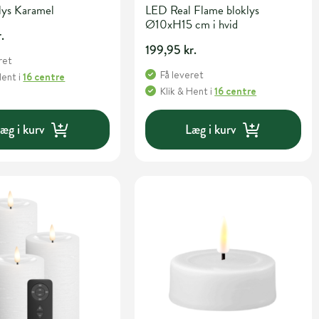
lys Karamel
LED Real Flame bloklys
Ø10xH15 cm i hvid
.
199,95 kr.
ret
Få leveret
Hent
i
16 centre
Klik & Hent
i
16 centre
æg i kurv
Læg i kurv