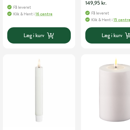
149,95 kr.
Få leveret
Få leveret
Klik & Hent
i
16 centre
Klik & Hent
i
15 centr
Læg i kurv
Læg i kurv