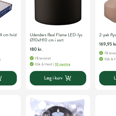
4 cm hvid
Udendørs Real Flame LED-lys
2-pak fly
Ø10xH10 cm i sort
169,95 k
180 kr.
Få leve
Få leveret
e
Klik & 
Klik & Hent
i
10 centre
Læg i kurv
L