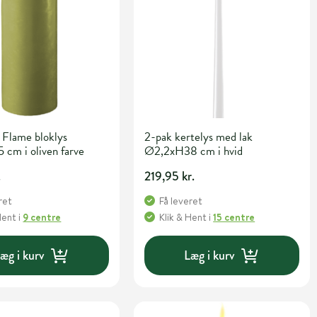
 Flame bloklys
2-pak kertelys med lak
cm i oliven farve
Ø2,2xH38 cm i hvid
.
219,95 kr.
ret
Få leveret
Hent
i
9 centre
Klik & Hent
i
15 centre
æg i kurv
Læg i kurv