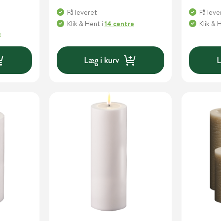
Få leveret
Få leve
Klik & Hent
i
14 centre
Klik & 
e
Læg i kurv
L