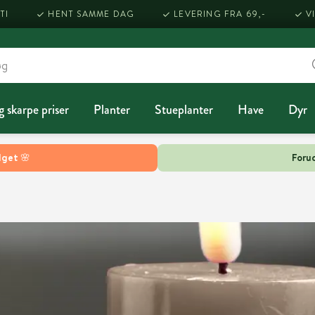
TI
HENT SAMME DAG
LEVERING FRA 69,-
V
g skarpe priser
Planter
Stueplanter
Have
Dyr
lget 🌸
Forud