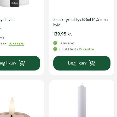
lys Hvid
2-pak fyrfadslys Ø6xH4,5 cm i
hvid
.
139,95 kr.
ret
Få leveret
Hent
i
15 centre
Klik & Hent
i
15 centre
æg i kurv
Læg i kurv