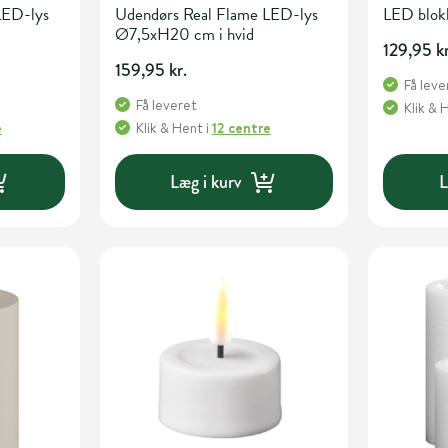
LED-lys
Udendørs Real Flame LED-lys
LED blok
Ø7,5xH20 cm i hvid
129,95 kr
159,95 kr.
Få leve
Få leveret
Klik & 
e
Klik & Hent
i
12 centre
Læg i kurv
L