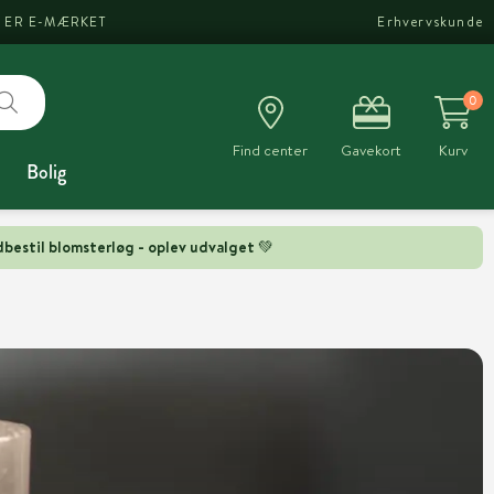
I ER E-MÆRKET
Erhvervskunde
0
Find center
Gavekort
Kurv
Bolig
bestil blomsterløg - oplev udvalget 💚