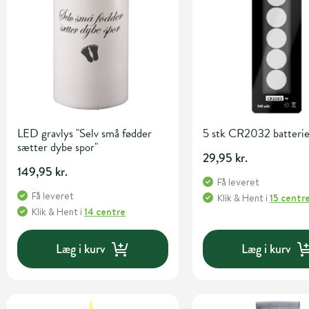
LED gravlys "Selv små fødder
5 stk CR2032 batterie
sætter dybe spor"
29,95 kr.
149,95 kr.
Få leveret
Få leveret
Klik & Hent
i
15 centr
Klik & Hent
i
14 centre
Læg i kurv
Læg i kurv