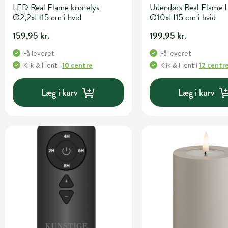
LED Real Flame kronelys
Udendørs Real Flame 
Ø2,2xH15 cm i hvid
Ø10xH15 cm i hvid
159,95 kr.
199,95 kr.
Få leveret
Få leveret
Klik & Hent
i
10 centre
Klik & Hent
i
12 centr
Læg i kurv
Læg i kurv