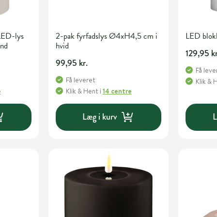
LED-lys
2-pak fyrfadslys Ø4xH4,5 cm i
LED blok
and
hvid
129,95 kr
99,95 kr.
Få leve
Få leveret
Klik & 
e
Klik & Hent
i
14 centre
Læg i kurv
L