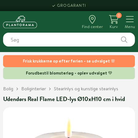
GROGARANTI
0
Find center
Kurv
Menu
Frisk krukkerne op efter ferien - se udvalget 🌸
Forudbestil blomsterløg - oplev udvalget 💚
Bolig
Boliginteriør
Stearinlys og kunstige stearinlys
Udendørs Real Flame LED-lys Ø10xH10 cm i hvid