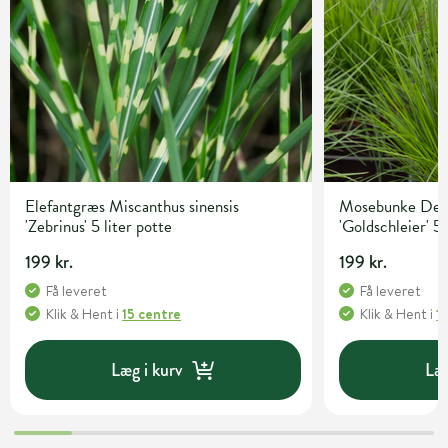
Elefantgræs Miscanthus sinensis
Mosebunke Desc
'Zebrinus' 5 liter potte
'Goldschleier' 5 
199 kr.
199 kr.
Få leveret
Få leveret
Klik & Hent
i
15 centre
Klik & Hent
i
1
Læg i kurv
Læg