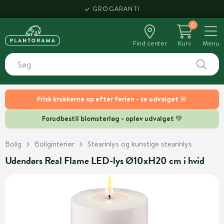
GROGARANTI
0
Find center
Kurv
Menu
Frisk krukkerne op efter ferien - se udvalget 🌸
Forudbestil blomsterløg - oplev udvalget 💚
Bolig
Boliginteriør
Stearinlys og kunstige stearinlys
Udendørs Real Flame LED-lys Ø10xH20 cm i hvid