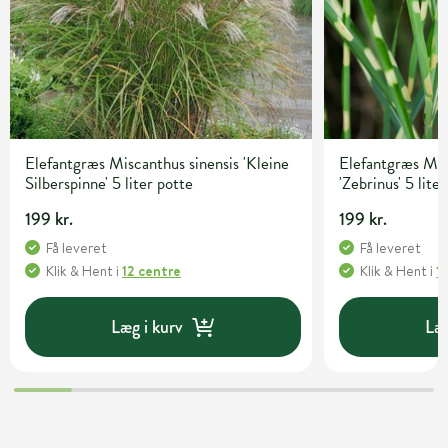
Elefantgræs Miscanthus sinensis 'Kleine
Elefantgræs Mis
Silberspinne' 5 liter potte
'Zebrinus' 5 lite
199 kr.
199 kr.
Få leveret
Få leveret
Klik & Hent
i
12 centre
Klik & Hent
i
1
Læg i kurv
Læg