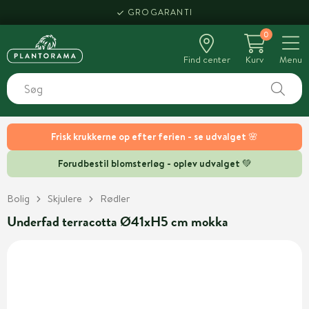
GROGARANTI
0
Find center
Kurv
Menu
Frisk krukkerne op efter ferien - se udvalget 🌸
Forudbestil blomsterløg - oplev udvalget 💚
Bolig
Skjulere
Rødler
Underfad terracotta Ø41xH5 cm mokka