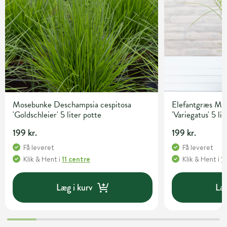
Mosebunke Deschampsia cespitosa
Elefantgræs Mis
'Goldschleier' 5 liter potte
'Variegatus' 5 li
199 kr.
199 kr.
Få leveret
Få leveret
Klik & Hent
i
11 centre
Klik & Hent
i
1
Læg i kurv
Læg