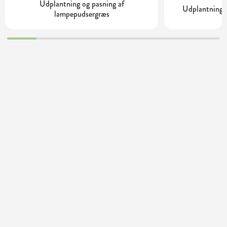
Udplantning og pasning af
Udplantning o
lampepudsergræs