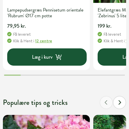
Lampepudsergræs Pennisetum orientale
Elefantgræs Mis
'Rubrum' Ø17 cm potte
'Zebrinus' 5 lite
79,95 kr.
199 kr.
Få leveret
Få leveret
Klik & Hent
i
12 centre
Klik & Hent
i
1
Læg i kurv
Læg
Populære tips og tricks