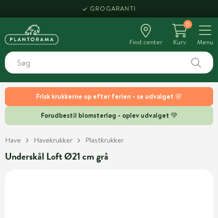
GROGARANTI
0
Find center
Kurv
Menu
Frisk krukkerne op efter ferien - se udvalget 🌸
Forudbestil blomsterløg - oplev udvalget 💚
Have
Havekrukker
Plastkrukker
Underskål Loft Ø21 cm grå