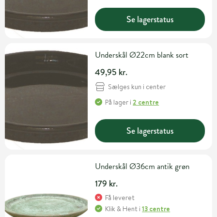
Se lagerstatus
Underskål Ø22cm blank sort
49,95 kr.
Sælges kun i center
På lager
i
2 centre
Se lagerstatus
Underskål Ø36cm antik grøn
179 kr.
Få leveret
Klik & Hent
i
13 centre