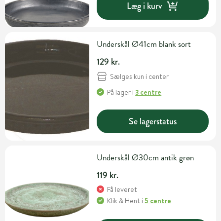
Læg i kurv
Underskål Ø41cm blank sort
129 kr.
Sælges kun i center
På lager
i
3 centre
Se lagerstatus
Underskål Ø30cm antik grøn
119 kr.
Få leveret
Klik & Hent
i
5 centre