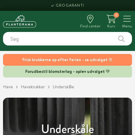
HENT SAMME DAG
GROGARANTI
0
Find center
Kurv
Menu
Frisk krukkerne op efter ferien - se udvalget 🌸
Forudbestil blomsterløg - oplev udvalget 💚
Have
Havekrukker
Underskåle
Underskåle