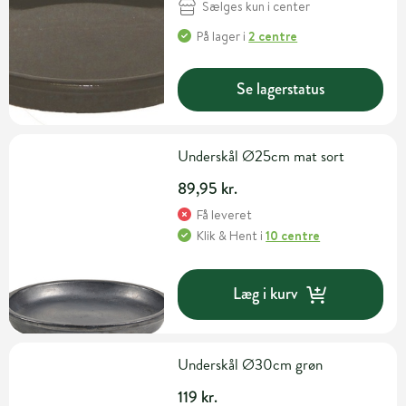
Sælges kun i center
På lager
i
2 centre
Se lagerstatus
Underskål Ø25cm mat sort
89,95 kr.
Få leveret
Klik & Hent
i
10 centre
Læg i kurv
Underskål Ø30cm grøn
119 kr.