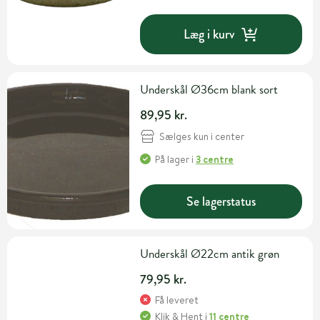
Læg i kurv
Underskål Ø36cm blank sort
89,95 kr.
Sælges kun i center
På lager
i
3 centre
Se lagerstatus
Underskål Ø22cm antik grøn
79,95 kr.
Få leveret
Klik & Hent
i
11 centre