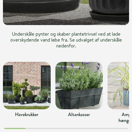
Underskåle pynter og skaber plantetrivsel ved at lade
overskydende vand løbe fra. Se udvalget af underskåle
nedenfor.
Havekrukker
Altankasser
Ampl
hængek