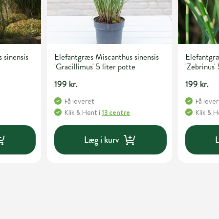
 sinensis
Elefantgræs Miscanthus sinensis
Elefantgræ
'Gracillimus' 5 liter potte
'Zebrinus' 
199 kr.
199 kr.
Få leveret
Få leve
Klik & Hent
i
13 centre
Klik & 
Læg i kurv
L