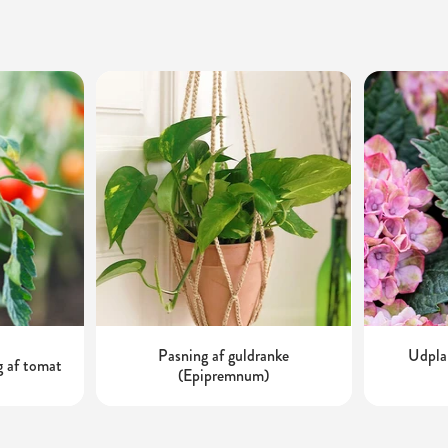
Pasning af guldranke
Udplan
g af tomat
(Epipremnum)