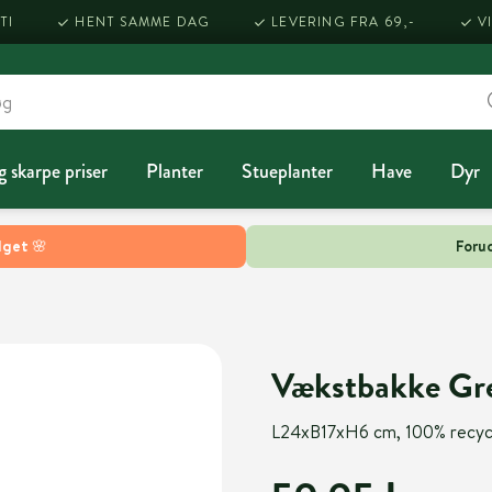
TI
HENT SAMME DAG
LEVERING FRA 69,-
V
g skarpe priser
Planter
Stueplanter
Have
Dyr
lget 🌸
Forud
Vækstbakke Gre
L24xB17xH6 cm, 100% recyc