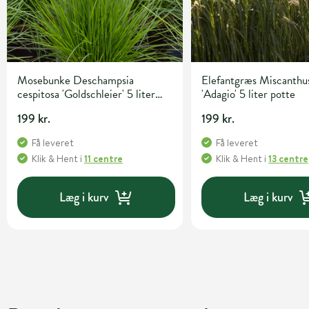
Mosebunke Deschampsia
Elefantgræs Miscanthus
cespitosa 'Goldschleier' 5 liter
'Adagio' 5 liter potte
potte
199 kr.
199 kr.
Få leveret
Få leveret
Klik & Hent
i
11 centre
Klik & Hent
i
13 centre
Læg i kurv
Læg i kurv