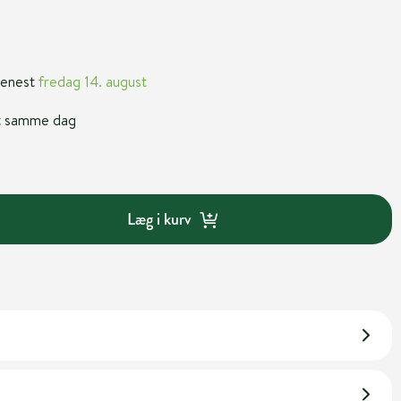
 senest
fredag 14. august
nt samme dag
Læg i kurv