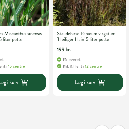
s Miscanthus sinensis
Staudehirse Panicum virgatum
5 liter potte
'Heiliger Hain' 5 liter potte
199 kr.
ret
Få leveret
Hent
i
15 centre
Klik & Hent
i
12 centre
æg i kurv
Læg i kurv