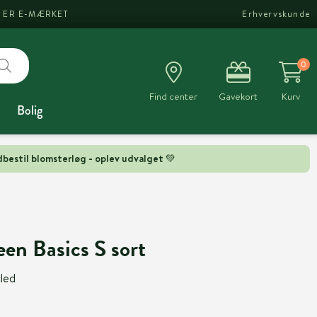
I ER E-MÆRKET
Erhvervskunde
0
Find center
Gavekort
Kurv
Bolig
bestil blomsterløg - oplev udvalget 💚
en Basics S sort
led