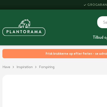
GROGARAN
Tilbud o
Frisk krukkerne op efter ferien - se udva
Have
Inspiration
Forspiring