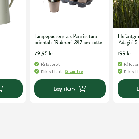
Lampepudsergræs Pennisetum
Elefantgræ
orientale 'Rubrum' Ø17 cm potte
'Adagio' 5 
79,95 kr.
199 kr.
Få leveret
Få leve
Klik & Hent
i
12 centre
Klik & 
Læg i kurv
L