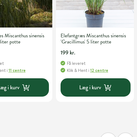
s Miscanthus sinensis
Elefantgræs Miscanthus sinensis
liter potte
'Gracillimus' 5 liter potte
199 kr.
ret
Få leveret
Hent
i
11 centre
Klik & Hent
i
12 centre
æg i kurv
Læg i kurv