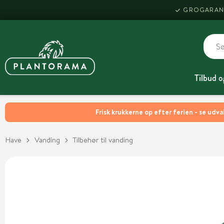
GROGARAN
Tilbud o
Frisk krukkerne op efter ferien - se udva
Have
Vanding
Tilbehør til vanding