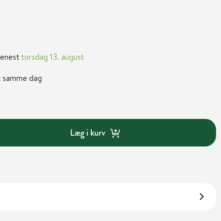
 senest
torsdag 13. august
nt samme dag
Læg i kurv