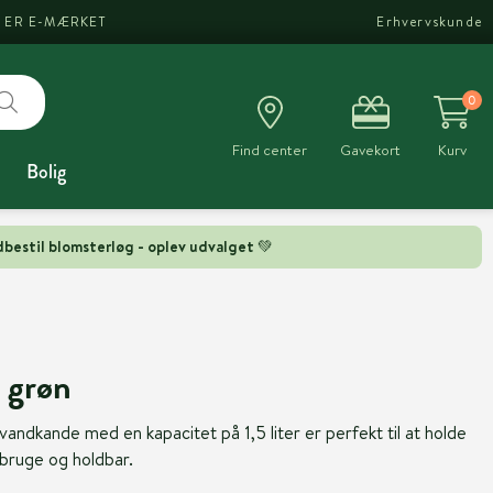
I ER E-MÆRKET
Erhvervskunde
0
Find center
Gavekort
Kurv
Bolig
bestil blomsterløg - oplev udvalget 💚
 grøn
dkande med en kapacitet på 1,5 liter er perfekt til at holde
 bruge og holdbar.