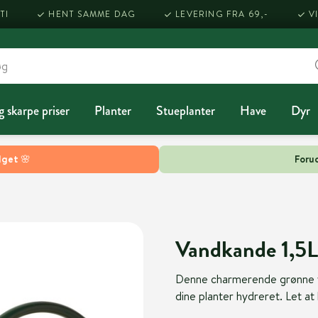
TI
HENT SAMME DAG
LEVERING FRA 69,-
V
g skarpe priser
Planter
Stueplanter
Have
Dyr
lget 🌸
Forud
Vandkande 1,5L
Denne charmerende grønne van
dine planter hydreret. Let at