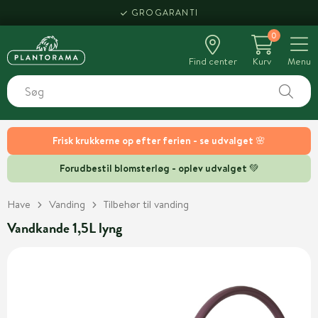
GROGARANTI
0
Find center
Kurv
Menu
Frisk krukkerne op efter ferien - se udvalget 🌸
Forudbestil blomsterløg - oplev udvalget 💚
Have
Vanding
Tilbehør til vanding
Vandkande 1,5L lyng