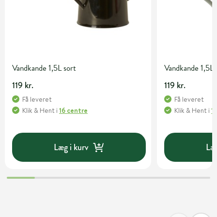
Vandkande 1,5L sort
Vandkande 1,5L
119 kr.
119 kr.
Få leveret
Få leveret
Klik & Hent
i
16 centre
Klik & Hent
i
1
Læg i kurv
Læg