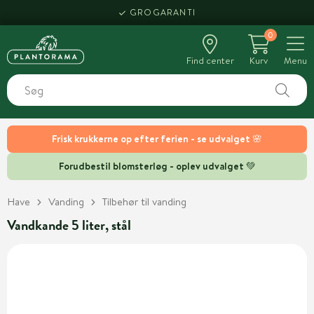
GROGARANTI
0
Find center
Kurv
Menu
Frisk krukkerne op efter ferien - se udvalget 🌸
Forudbestil blomsterløg - oplev udvalget 💚
Have
Vanding
Tilbehør til vanding
Vandkande 5 liter, stål