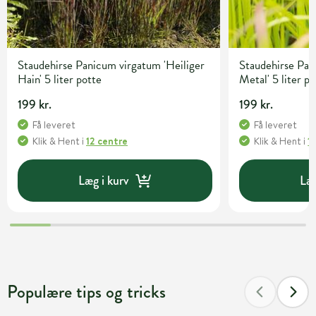
Staudehirse Panicum virgatum 'Heiliger
Staudehirse Pan
Hain' 5 liter potte
Metal' 5 liter p
199 kr.
199 kr.
Få leveret
Få leveret
Klik & Hent
i
12 centre
Klik & Hent
i
1
Læg i kurv
Læg
Populære tips og tricks