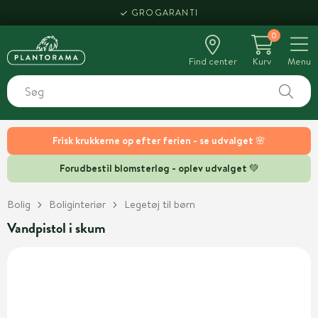
GROGARANTI
0
Find center
Kurv
Menu
Frisk krukkerne op efter ferien - se udvalget 🌸
Forudbestil blomsterløg - oplev udvalget 💚
Bolig
Boliginteriør
Legetøj til børn
Vandpistol i skum