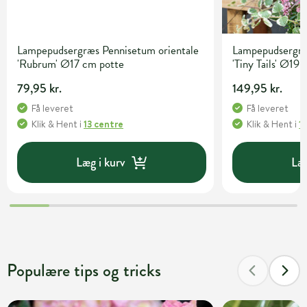
Lampepudsergræs Pennisetum orientale
Lampepudsergræ
'Rubrum' Ø17 cm potte
'Tiny Tails' Ø19
79,95 kr.
149,95 kr.
Få leveret
Få leveret
Klik & Hent
i
13 centre
Klik & Hent
i
1
Læg i kurv
Læg
Populære tips og tricks