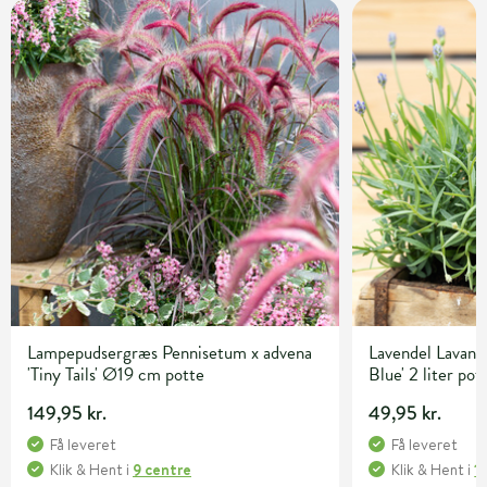
Lampepudsergræs Pennisetum x advena
Lavendel Lavandu
'Tiny Tails' Ø19 cm potte
Blue' 2 liter pot
149,95 kr.
49,95 kr.
Få leveret
Få leveret
Klik & Hent
i
9 centre
Klik & Hent
i
1