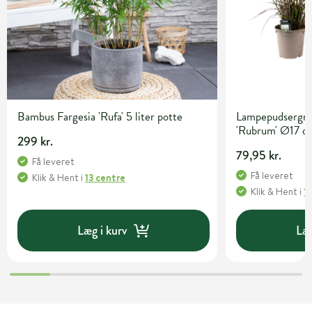
Bambus Fargesia 'Rufa' 5 liter potte
Lampepudsergræ
'Rubrum' Ø17 c
299 kr.
79,95 kr.
Få leveret
Få leveret
Klik & Hent
i
13 centre
Klik & Hent
i
1
Læg i kurv
Læg