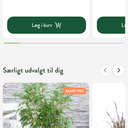
Læg i kurv
Læg
Særligt udvalgt til dig
SKARP PRIS