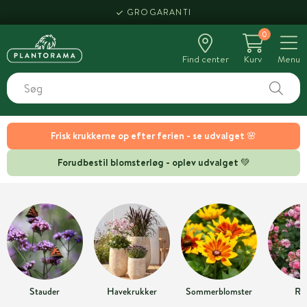
GROGARANTI
0
Find center
Kurv
Menu
Frisk krukkerne op efter ferien - se udvalget 🌸
Forudbestil blomsterløg - oplev udvalget 💚
Stauder
Havekrukker
Sommerblomster
Ro