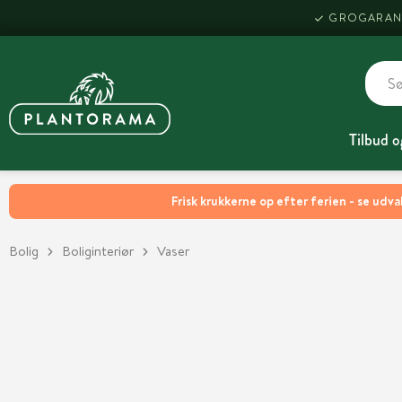
GROGARAN
Tilbud o
Frisk krukkerne op efter ferien - se udva
Bolig
Boliginteriør
Vaser