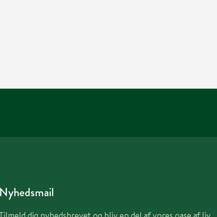
Nyhedsmail
Tilmeld dig nyhedsbrevet og bliv en del af vores oase af liv