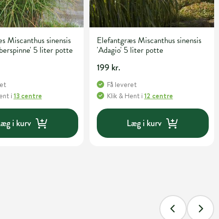
s Miscanthus sinensis
Elefantgræs Miscanthus sinensis
berspinne' 5 liter potte
'Adagio' 5 liter potte
199 kr.
ret
Få leveret
Hent
i
13 centre
Klik & Hent
i
12 centre
æg i kurv
Læg i kurv