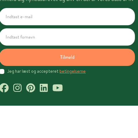
Tilmeld
Jeg har læst og accepteret
betingelserne