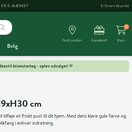
I ER E-MÆRKET
Erhvervskunde
0
Find center
Gavekort
Kurv
Bolig
bestil blomsterløg - oplev udvalget 💚
Ø19xH30 cm
 tilføje et friskt pust til dit hjem. Med dens klare gule farve og
likfang i enhver indretning.