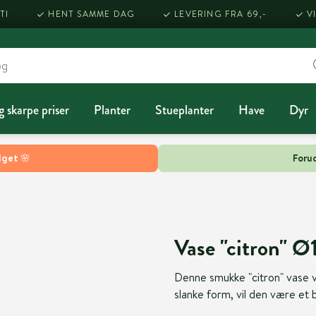
TI
HENT SAMME DAG
LEVERING FRA 69,-
V
g skarpe priser
Planter
Stueplanter
Have
Dyr
lget 🌸
Forud
Vase "citron" 
Denne smukke "citron" vase vil
slanke form, vil den være et b