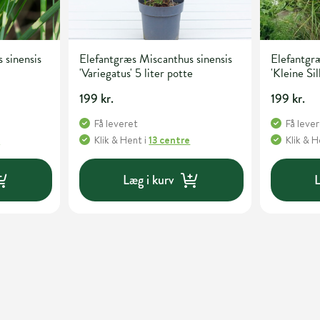
 sinensis
Elefantgræs Miscanthus sinensis
Elefantgræ
'Variegatus' 5 liter potte
'Kleine Sil
199 kr.
199 kr.
Få leveret
Få leve
e
Klik & Hent
i
13 centre
Klik & 
Læg i kurv
L