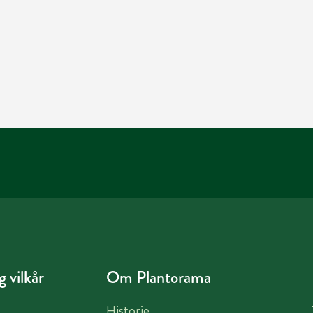
 vilkår
Om Plantorama
Historie