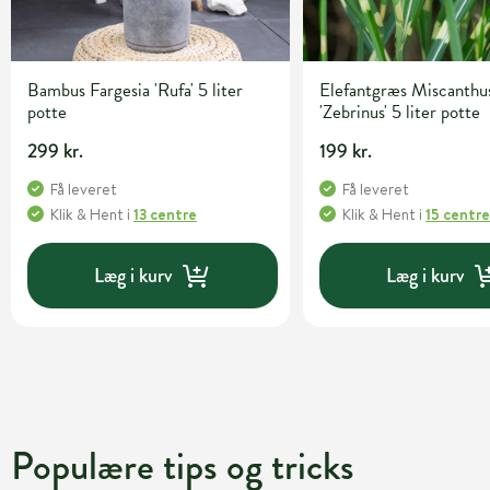
Bambus Fargesia 'Rufa' 5 liter
Elefantgræs Miscanthus
potte
'Zebrinus' 5 liter potte
299 kr.
199 kr.
Få leveret
Få leveret
Klik & Hent
i
13 centre
Klik & Hent
i
15 centr
Læg i kurv
Læg i kurv
Populære tips og tricks