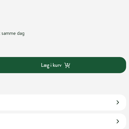
nt samme dag
Læg i kurv