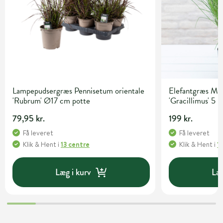
Lampepudsergræs Pennisetum orientale
Elefantgræs Mis
'Rubrum' Ø17 cm potte
'Gracillimus' 5 l
79,95 kr.
199 kr.
Få leveret
Få leveret
Klik & Hent
i
13 centre
Klik & Hent
i
1
Læg i kurv
Læg