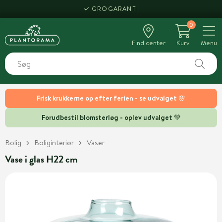
GROGARANTI
0
Find center
Kurv
Menu
Frisk krukkerne op efter ferien - se udvalget 🌸
Forudbestil blomsterløg - oplev udvalget 💚
Bolig
Boliginteriør
Vaser
Vase i glas H22 cm