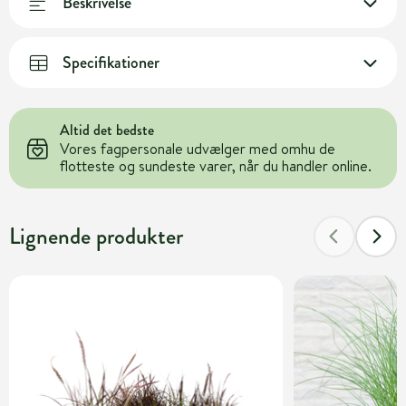
Beskrivelse
Specifikationer
Altid det bedste
Vores fagpersonale udvælger med omhu de
flotteste og sundeste varer, når du handler online.
Lignende produkter