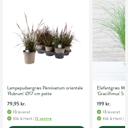
Lampepudsergræs Pennisetum orientale
Elefantgræs Mis
'Rubrum' Ø17 cm potte
'Gracillimus' 5 l
79,95 kr.
199 kr.
Få leveret
Få leveret
Klik & Hent
i
12 centre
Klik & Hent
i
1