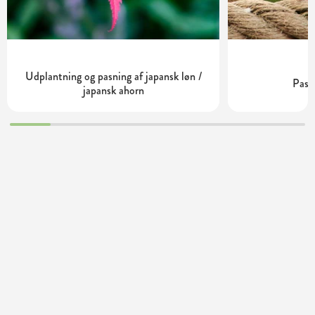
Udplantning og pasning af japansk løn /
Pasn
japansk ahorn