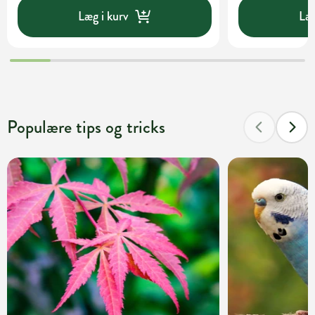
Læg i kurv
Læg
Populære tips og tricks