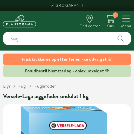
GROGARANTI
0
Find center
Kurv
Menu
Frisk krukkerne op efter ferien - se udvalget 🌸
Forudbestil blomsterløg - oplev udvalget 💚
Dyr
Fugl
Fuglefoder
Versele-Laga æggefoder undulat 1 kg