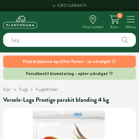
GROGARANTI
0
Find center
Kurv
Menu
Frisk krukkerne op efter ferien - se udvalget 🌸
Forudbestil blomsterløg - oplev udvalget 💚
Dyr
Fugl
Fuglefoder
Versele-Laga Prestige parakit blanding 4 kg