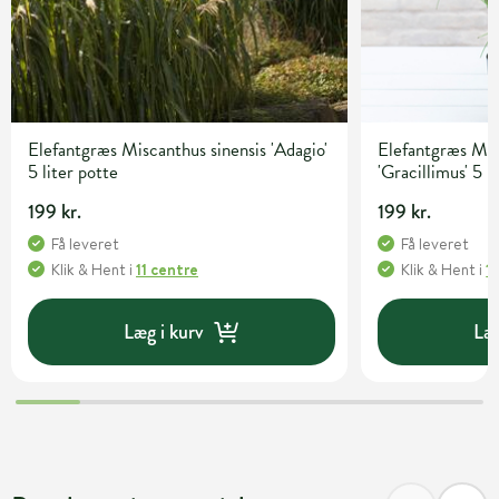
Elefantgræs Miscanthus sinensis 'Adagio'
Elefantgræs Mis
5 liter potte
'Gracillimus' 5 l
199 kr.
199 kr.
Få leveret
Få leveret
Klik & Hent
i
11 centre
Klik & Hent
i
1
Læg i kurv
Læg