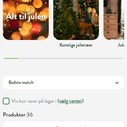
Kunstige juletræer
Jule
Vis kun varer på lager i
(
vælg center
)
Produkter
36