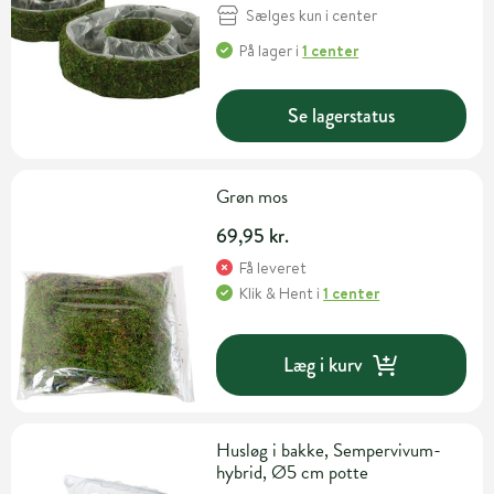
Sælges kun i center
På lager
i
1 center
Se lagerstatus
Grøn mos
69,95 kr.
Få leveret
Klik & Hent
i
1 center
Læg i kurv
Husløg i bakke, Sempervivum-
hybrid, Ø5 cm potte