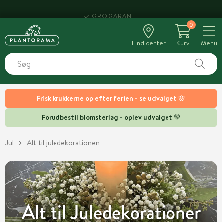
HENT SAMME DAG
0
Find center
Kurv
Menu
Frisk krukkerne op efter ferien - se udvalget 🌸
Forudbestil blomsterløg - oplev udvalget 💚
Jul
Alt til juledekorationen
Alt til Juledekorationer