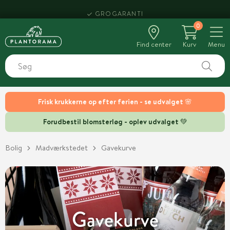
HENT SAMME DAG
0
Find center
Kurv
Menu
Frisk krukkerne op efter ferien - se udvalget 🌸
Forudbestil blomsterløg - oplev udvalget 💚
Bolig
Madværkstedet
Gavekurve
Gavekurve