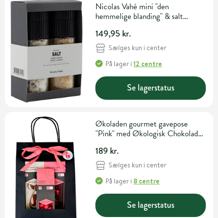
Nicolas Vahé mini "den
hemmelige blanding" & salt
m/hvidløg og rød chili
149,95 kr.
Sælges kun i center
På lager
i
12 centre
Se lagerstatus
Økoladen gourmet gavepose
"Pink" med Økologisk Chokolade
& Dragée Nødder
189 kr.
Sælges kun i center
På lager
i
8 centre
Se lagerstatus