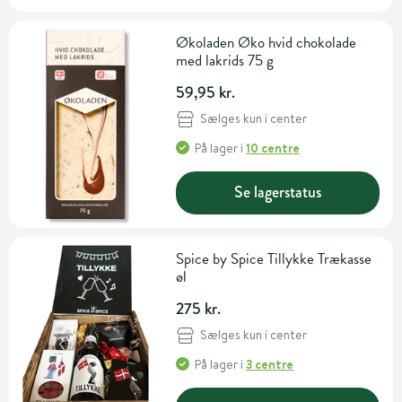
Økoladen Øko hvid chokolade
med lakrids 75 g
59,95 kr.
Sælges kun i center
På lager
i
10 centre
Se lagerstatus
Spice by Spice Tillykke Trækasse
øl
275 kr.
Sælges kun i center
På lager
i
3 centre