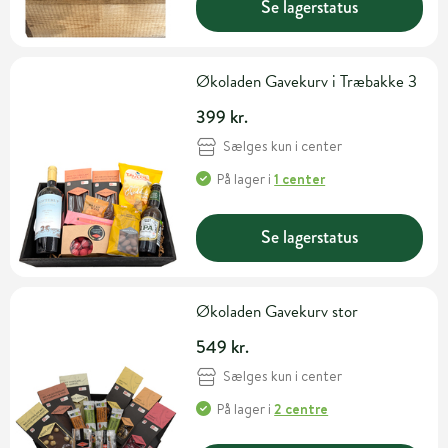
Se lagerstatus
Økoladen Gavekurv i Træbakke 3
399 kr.
Sælges kun i center
På lager
i
1 center
Se lagerstatus
Økoladen Gavekurv stor
549 kr.
Sælges kun i center
På lager
i
2 centre