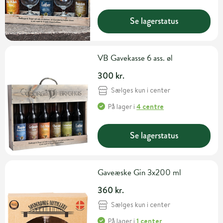
Se lagerstatus
VB Gavekasse 6 ass. øl
300 kr.
Sælges kun i center
På lager
i
4 centre
Se lagerstatus
Gaveæske Gin 3x200 ml
360 kr.
Sælges kun i center
På lager
i
1 center