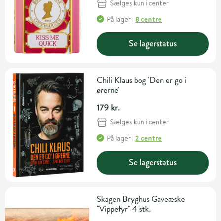
Sælges kun i center
På lager
i
8 centre
Se lagerstatus
Chili Klaus bog 'Den er go i
ørerne'
179 kr.
Sælges kun i center
På lager
i
2 centre
Se lagerstatus
Skagen Bryghus Gaveæske
"Vippefyr" 4 stk.