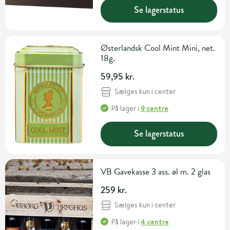
Se lagerstatus
Østerlandsk Cool Mint Mini, net.
18g.
59,95 kr.
Sælges kun i center
På lager
i
9 centre
Se lagerstatus
VB Gavekasse 3 ass. øl m. 2 glas
259 kr.
Sælges kun i center
På lager
i
4 centre