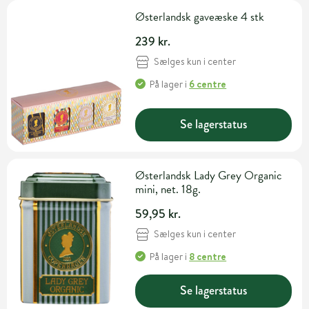
Østerlandsk gaveæske 4 stk
239 kr.
Sælges kun i center
På lager
i
6 centre
Se lagerstatus
Østerlandsk Lady Grey Organic
mini, net. 18g.
59,95 kr.
Sælges kun i center
På lager
i
8 centre
Se lagerstatus