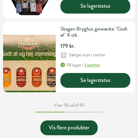
Se lagerstatus
Skagen Bryghus gaveæske "Godt
øl" 4 stk.
179 kr.
Sælges kun i center
På lager
i
1 center
Se lagerstatus
Viser 30 ud af 69
Vis flere produkter