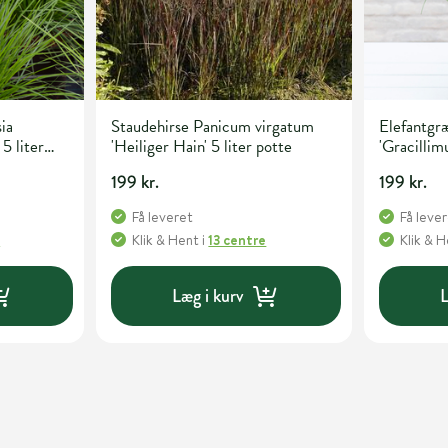
ia
Staudehirse Panicum virgatum
Elefantgræ
 5 liter
'Heiliger Hain' 5 liter potte
'Gracillimu
199 kr.
199 kr.
Få leveret
Få leve
e
Klik & Hent
i
13 centre
Klik & 
Læg i kurv
L