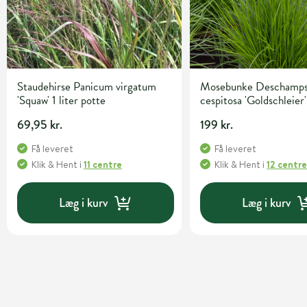
Staudehirse Panicum virgatum
Mosebunke Deschamps
'Squaw' 1 liter potte
cespitosa 'Goldschleier'
potte
69,95 kr.
199 kr.
Få leveret
Få leveret
Klik & Hent
i
11 centre
Klik & Hent
i
12 centr
Læg i kurv
Læg i kurv