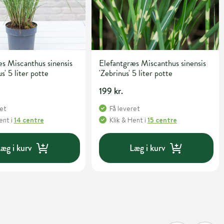
s Miscanthus sinensis
Elefantgræs Miscanthus sinensis
s' 5 liter potte
'Zebrinus' 5 liter potte
199 kr.
ret
Få leveret
Hent
i
14 centre
Klik & Hent
i
15 centre
æg i kurv
Læg i kurv