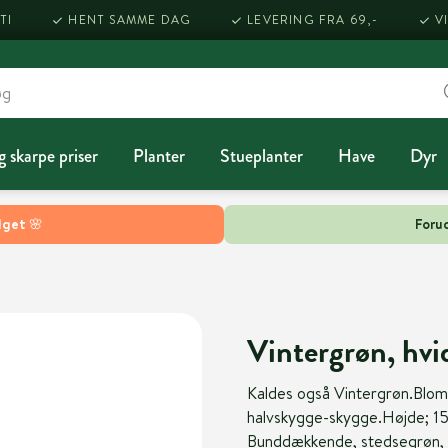
TI
HENT SAMME DAG
LEVERING FRA 69,-
V
g skarpe priser
Planter
Stueplanter
Have
Dyr
lget 🌸
Forud
Vintergrøn, hvid
Kaldes også Vintergrøn.Bloms
halvskygge-skygge.Højde; 15 c
Bunddækkende, stedsegrøn, 