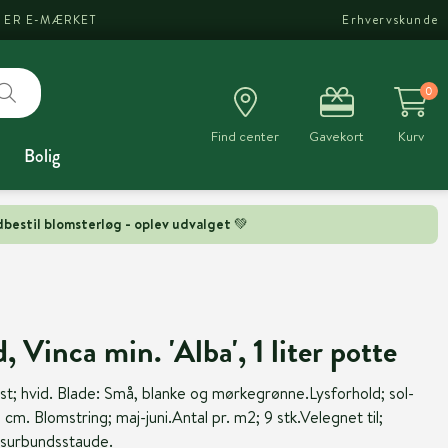
I ER E-MÆRKET
Erhvervskunde
0
Find center
Gavekort
Kurv
Bolig
bestil blomsterløg - oplev udvalget 💚
, Vinca min. 'Alba', 1 liter potte
t; hvid. Blade: Små, blanke og mørkegrønne.Lysforhold; sol-
m. Blomstring; maj-juni.Antal pr. m2; 9 stk.Velegnet til;
surbundsstaude.