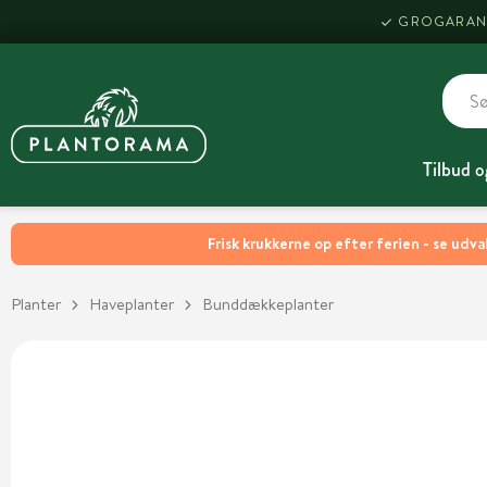
GROGARAN
Tilbud o
Frisk krukkerne op efter ferien - se udva
Planter
Haveplanter
Bunddækkeplanter