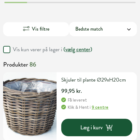
Vis filtre
Vis kun varer på lager i
(
vælg center
)
Produkter
86
Skjuler til plante Ø29xH20cm
99,95 kr.
Få leveret
Klik & Hent
i
9 centre
Læg i kurv