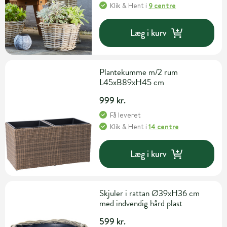
Klik & Hent
i
9 centre
Læg i kurv
Plantekumme m/2 rum
L45xB89xH45 cm
999 kr.
Få leveret
Klik & Hent
i
14 centre
Læg i kurv
Skjuler i rattan Ø39xH36 cm
med indvendig hård plast
599 kr.