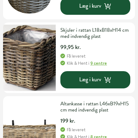
Læg i kurv
Skjuler i rattan L18xB18xH14 cm
med indvendig plast
99,95 kr.
Få leveret
Klik & Hent
i
9 centre
Læg i kurv
Altankasse i rattan L46xB19xH15
cm med indvendig plast
199 kr.
Få leveret
Klik & Hent
i
8 centre