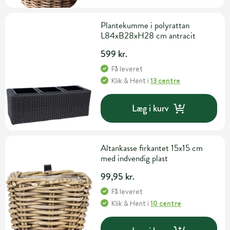
Plantekumme i polyrattan
L84xB28xH28 cm antracit
599 kr.
Få leveret
Klik & Hent
i
13 centre
Læg i kurv
Altankasse firkantet 15x15 cm
med indvendig plast
99,95 kr.
Få leveret
Klik & Hent
i
10 centre