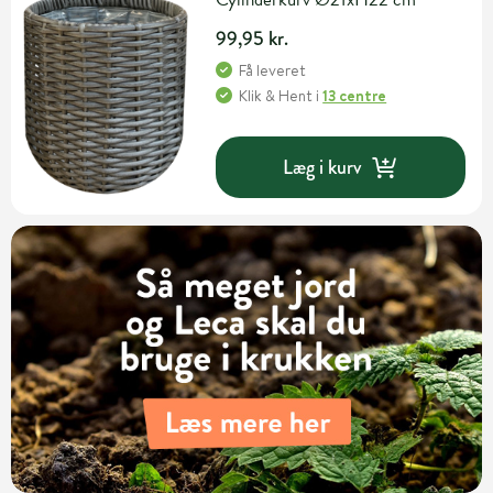
99,95 kr.
Få leveret
Klik & Hent
i
13 centre
Læg i kurv