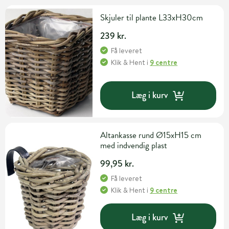
Skjuler til plante L33xH30cm
239 kr.
Få leveret
Klik & Hent
i
9 centre
Læg i kurv
Altankasse rund Ø15xH15 cm
med indvendig plast
99,95 kr.
Få leveret
Klik & Hent
i
9 centre
Læg i kurv