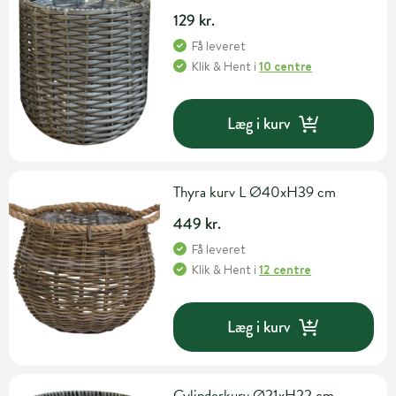
129 kr.
Få leveret
Klik & Hent
i
10 centre
Læg i kurv
Thyra kurv L Ø40xH39 cm
449 kr.
Få leveret
Klik & Hent
i
12 centre
Læg i kurv
Cylinderkurv Ø21xH22 cm