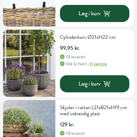
Læg i kurv
Cylinderkurv Ø21xH22 cm
99,95 kr.
Få leveret
Klik & Hent
i
11 centre
Læg i kurv
Skjuler i rattan L21xB21xH19 cm
med indvendig plast
129 kr.
Få leveret