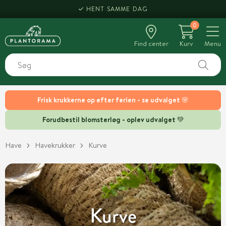
HENT SAMME DAG
0
Find center
Kurv
Menu
Frisk krukkerne op efter ferien - se udvalget 🌸
Forudbestil blomsterløg - oplev udvalget 💚
Have
Havekrukker
Kurve
Kurve