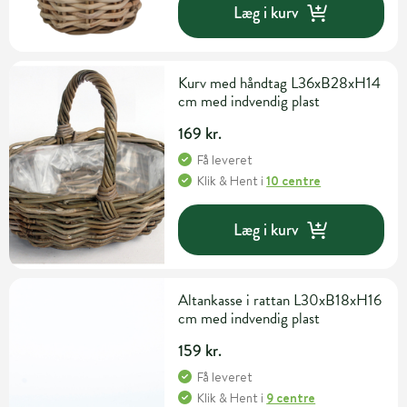
Læg i kurv
Kurv med håndtag L36xB28xH14
cm med indvendig plast
169 kr.
Få leveret
Klik & Hent
i
10 centre
Læg i kurv
Altankasse i rattan L30xB18xH16
cm med indvendig plast
159 kr.
Få leveret
Klik & Hent
i
9 centre