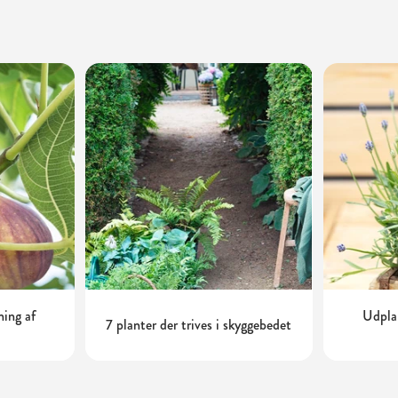
ning af
Udplan
7 planter der trives i skyggebedet