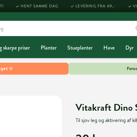
TI
HENT SAMME DAG
LEVERING FRA 69,-
V
g skarpe priser
Planter
Stueplanter
Have
Dyr
lget 🌸
Forud
Vitakraft Dino 
Til sjov leg og aktivering af k