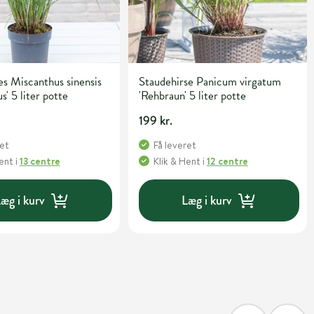
s Miscanthus sinensis
Staudehirse Panicum virgatum
s' 5 liter potte
'Rehbraun' 5 liter potte
199 kr.
ret
Få leveret
Hent
i
13 centre
Klik & Hent
i
12 centre
æg i kurv
Læg i kurv