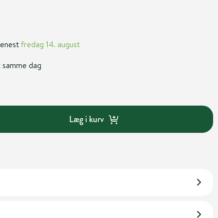
 senest
fredag 14. august
nt samme dag
Læg i kurv