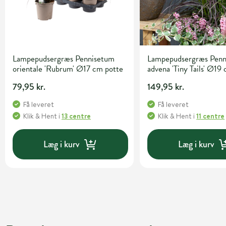
Lampepudsergræs Pennisetum
Lampepudsergræs Penn
orientale 'Rubrum' Ø17 cm potte
advena 'Tiny Tails' Ø19
79,95 kr.
149,95 kr.
Få leveret
Få leveret
Klik & Hent
i
13 centre
Klik & Hent
i
11 centre
Læg i kurv
Læg i kurv