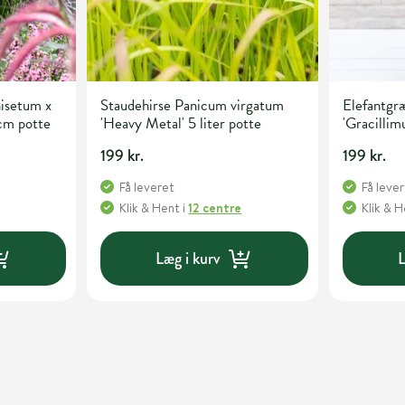
isetum x
Staudehirse Panicum virgatum
Elefantgræ
 cm potte
'Heavy Metal' 5 liter potte
'Gracillimu
199 kr.
199 kr.
Få leveret
Få leve
Klik & Hent
i
12 centre
Klik & 
Læg i kurv
L