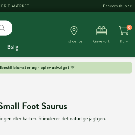
I ER E-MÆRKET
Erhvervskunde
0
Find center
Gavekort
Kurv
Bolig
bestil blomsterløg - oplev udvalget 💚
Small Foot Saurus
illingen eller katten. Stimulerer det naturlige jagtgen.