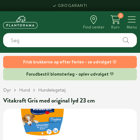
GROGARANTI
0
Find center
Kurv
Menu
Frisk krukkerne op efter ferien - se udvalget 🌸
Forudbestil blomsterløg - oplev udvalget 💚
Dyr
Hund
Hundelegetøj
Vitakraft Gris med original lyd 23 cm