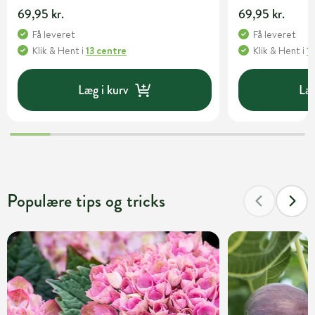
69,95 kr.
69,95 kr.
Få leveret
Få leveret
Klik & Hent
i
13 centre
Klik & Hent
i
1
Læg i kurv
Læg
Populære tips og tricks