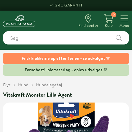
GROGARANTI
0
Find center
Kurv
Menu
Frisk krukkerne op efter ferien - se udvalget 🌸
Forudbestil blomsterløg - oplev udvalget 💚
Dyr
Hund
Hundelegetøj
Vitakraft Monster Lilla Agent