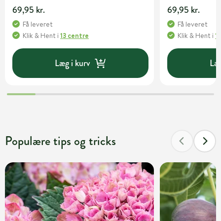
69,95 kr.
69,95 kr.
Få leveret
Få leveret
Klik & Hent
i
13 centre
Klik & Hent
i
1
Læg i kurv
Læg
Populære tips og tricks