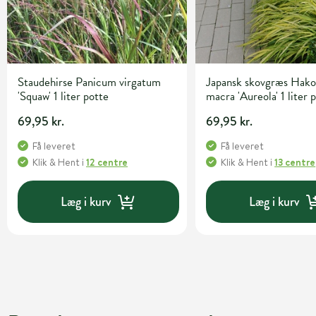
Staudehirse Panicum virgatum
Japansk skovgræs Hako
'Squaw' 1 liter potte
macra 'Aureola' 1 liter 
69,95 kr.
69,95 kr.
Få leveret
Få leveret
Klik & Hent
i
12 centre
Klik & Hent
i
13 centre
Læg i kurv
Læg i kurv