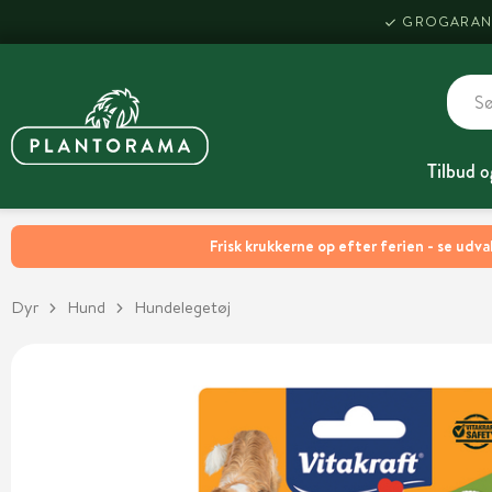
GROGARAN
Tilbud o
Frisk krukkerne op efter ferien - se udva
Dyr
Hund
Hundelegetøj