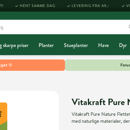
TI
HENT SAMME DAG
LEVERING FRA 69,-
V
g skarpe priser
Planter
Stueplanter
Have
Dyr
lget 🌸
Forud
Vitakraft Pure 
Vitakraft Pure Nature Flettet
med naturlige materialer, de