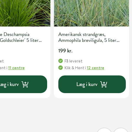
e Deschampsia
Amerikansk strandgræs,
Goldschleier' 5 liter
Ammophila breviligula, 5 liter
potte
199 kr.
ret
Få leveret
Hent
i
11 centre
Klik & Hent
i
12 centre
æg i kurv
Læg i kurv