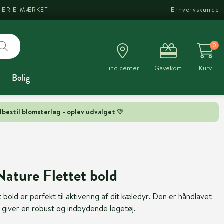
I ER E-MÆRKET
Erhvervskunde
0
Find center
Gavekort
Kurv
Bolig
bestil blomsterløg - oplev udvalget 💚
Nature Flettet bold
 bold er perfekt til aktivering af dit kæledyr. Den er håndlavet
r giver en robust og indbydende legetøj.