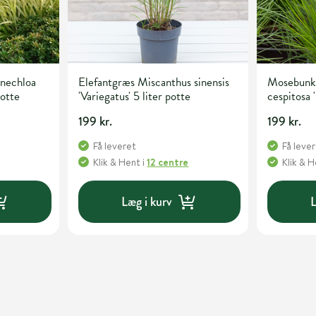
nechloa
Elefantgræs Miscanthus sinensis
Mosebunk
potte
'Variegatus' 5 liter potte
cespitosa '
potte
199 kr.
199 kr.
Få leveret
Få leve
Klik & Hent
i
12 centre
Klik & 
Læg i kurv
L