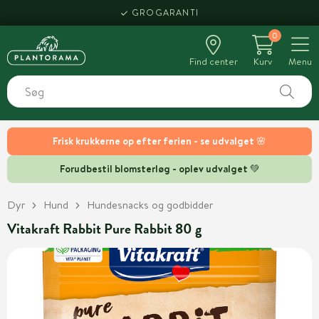
GROGARANTI
0
Find center
Kurv
Menu
Frisk krukkerne op efter ferien - se udvalget 🌸
Forudbestil blomsterløg - oplev udvalget 💚
Dyr
Hund
Hundesnacks og godbidder
Vitakraft Rabbit Pure Rabbit 80 g