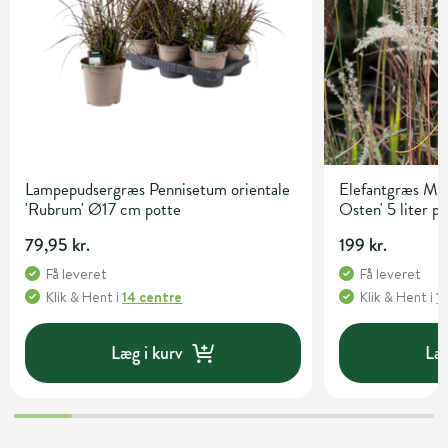
Lampepudsergræs Pennisetum orientale
Elefantgræs Mis
'Rubrum' Ø17 cm potte
Osten' 5 liter p
79,95 kr.
199 kr.
Få leveret
Få leveret
Klik & Hent
i
14 centre
Klik & Hent
i
1
Læg i kurv
Læg