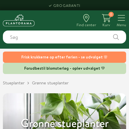
HENT SAMME DAG
0
Find center
Kurv
Menu
Frisk krukkerne op efter ferien - se udvalget 🌸
Forudbestil blomsterløg - oplev udvalget 💚
Stueplanter
Grønne stueplanter
Grønne stueplanter