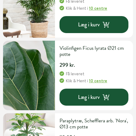
Få leveret
Klik & Hent
i
10 centre
Læg i kurv
Violinfigen Ficus lyrata Ø21 cm
potte
299 kr.
Få leveret
Klik & Hent
i
10 centre
Læg i kurv
Paraplytræ, Schefflera arb. 'Nora',
Ø13 cm potte