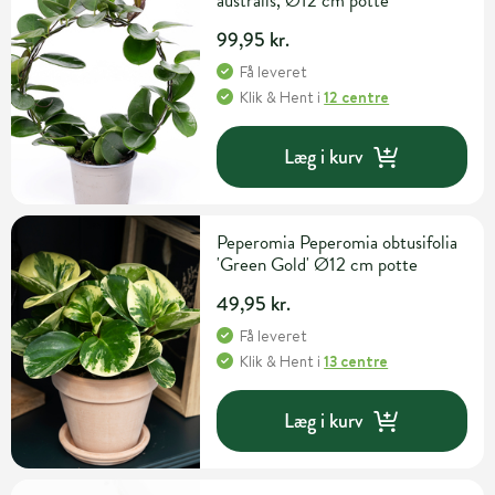
australis, Ø12 cm potte
99,95 kr.
Få leveret
Klik & Hent
i
12 centre
Læg i kurv
Peperomia Peperomia obtusifolia
'Green Gold' Ø12 cm potte
49,95 kr.
Få leveret
Klik & Hent
i
13 centre
Læg i kurv