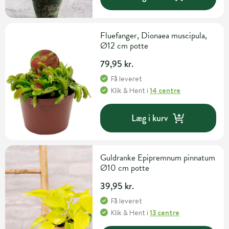
Fluefanger, Dionaea muscipula,
Ø12 cm potte
79,95 kr.
Få leveret
Klik & Hent
i
14 centre
Læg i kurv
Guldranke Epipremnum pinnatum
Ø10 cm potte
39,95 kr.
Få leveret
Klik & Hent
i
13 centre