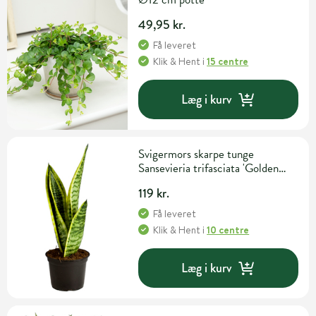
49,95 kr.
Få leveret
Klik & Hent
i
15 centre
Læg i kurv
Svigermors skarpe tunge
Sansevieria trifasciata 'Golden
Futura' Ø12 cm potte
119 kr.
Få leveret
Klik & Hent
i
10 centre
Læg i kurv