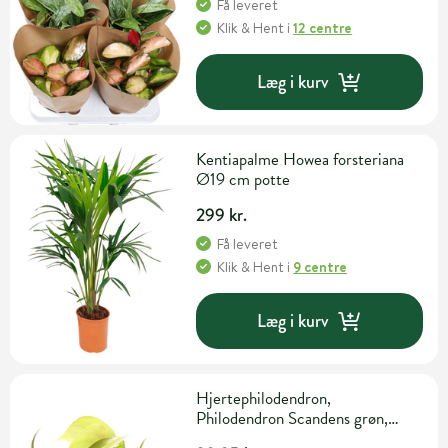
Få leveret
Klik & Hent
i
12 centre
Læg i kurv
Kentiapalme Howea forsteriana
Ø19 cm potte
299 kr.
Få leveret
Klik & Hent
i
9 centre
Læg i kurv
Hjertephilodendron,
Philodendron Scandens grøn,
Ø10 cm potte