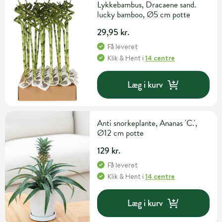
Lykkebambus, Dracaene sand.
lucky bamboo, Ø5 cm potte
29,95 kr.
Få leveret
Klik & Hent
i
14 centre
Læg i kurv
Anti snorkeplante, Ananas 'C.',
Ø12 cm potte
129 kr.
Få leveret
Klik & Hent
i
14 centre
Læg i kurv