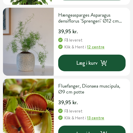
Hængeasparges Asparagus
densiflorus 'Sprengeri' Ø12 cm
potte
39,95 kr.
Få leveret
Klik & Hent
i
12 centre
Læg i kurv
Fluefanger, Dionaea muscipula,
Ø9 cm potte
39,95 kr.
Få leveret
Klik & Hent
i
13 centre