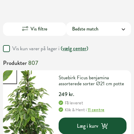
Vis filtre
Vis kun varer på lager i
(
vælg center
)
Produkter
807
Stuebirk Ficus benjamina
assorterede sorter Ø21 cm potte
249 kr.
Få leveret
Klik & Hent
i
11 centre
Læg i kurv