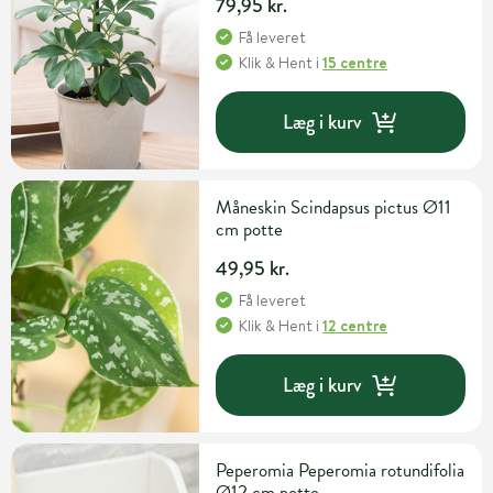
79,95 kr.
Få leveret
Klik & Hent
i
15 centre
Læg i kurv
Måneskin Scindapsus pictus Ø11
cm potte
49,95 kr.
Få leveret
Klik & Hent
i
12 centre
Læg i kurv
Peperomia Peperomia rotundifolia
Ø12 cm potte