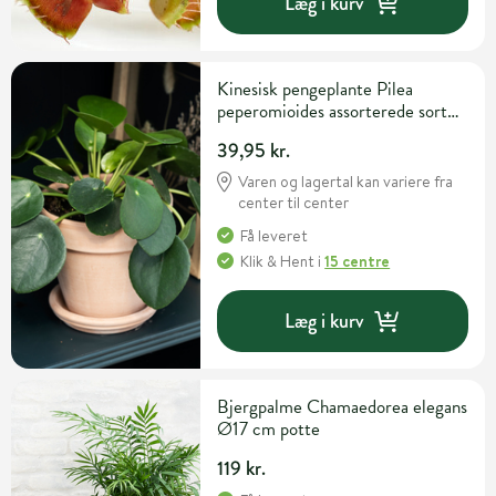
Læg i kurv
Kinesisk pengeplante Pilea
peperomioides assorterede sorter
Ø12 cm potte
39,95 kr.
Varen og lagertal kan variere fra
center til center
Få leveret
Klik & Hent
i
15 centre
Læg i kurv
Bjergpalme Chamaedorea elegans
Ø17 cm potte
119 kr.