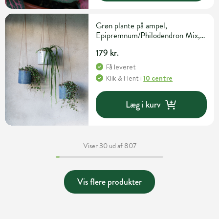
Grøn plante på ampel,
Epipremnum/Philodendron Mix,
Ø17 cm potte
179 kr.
Få leveret
Klik & Hent
i
10 centre
Læg i kurv
Viser 30 ud af 807
Vis flere produkter