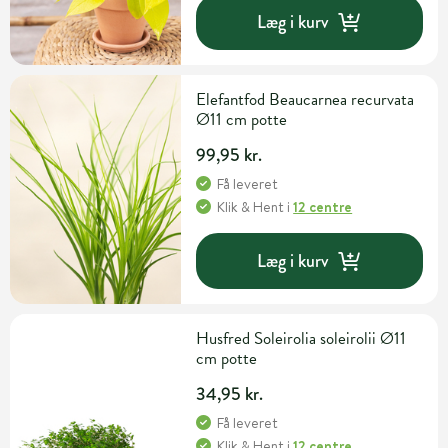
Læg i kurv
Elefantfod Beaucarnea recurvata
Ø11 cm potte
99,95 kr.
Få leveret
Klik & Hent
i
12 centre
Læg i kurv
Husfred Soleirolia soleirolii Ø11
cm potte
34,95 kr.
Få leveret
Klik & Hent
i
12 centre