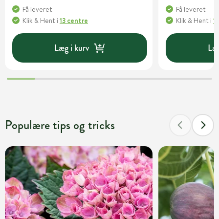
Få leveret
Få leveret
Klik & Hent
i
13 centre
Klik & Hent
i
1
Læg i kurv
Læg
Populære tips og tricks