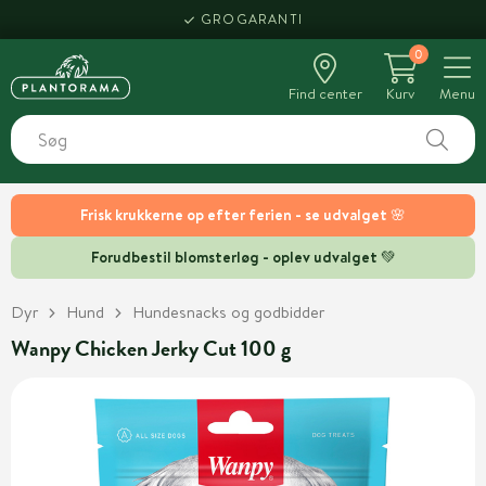
GROGARANTI
0
Find center
Kurv
Menu
Frisk krukkerne op efter ferien - se udvalget 🌸
Forudbestil blomsterløg - oplev udvalget 💚
Dyr
Hund
Hundesnacks og godbidder
Wanpy Chicken Jerky Cut 100 g