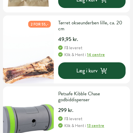
Tørret okseunderben lille, ca. 20
2 FOR 55,-
cm
49,95 kr.
Få leveret
Klik & Hent
i
14 centre
Læg i kurv
Petsafe Kibble Chase
godbiddispenser
299 kr.
Få leveret
Klik & Hent
i
13 centre