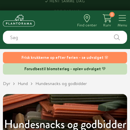
HENT SAMME DAG
0
Find center
Kurv
Menu
Frisk krukkerne op efter ferien - se udvalget 🌸
Forudbestil blomsterløg - oplev udvalget 💚
Dyr
Hund
Hundesnacks og godbidder
Hundesnacks og godbidder