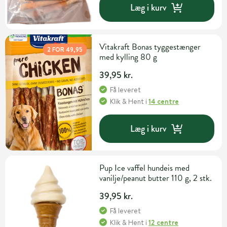
Læg i kurv
Vitakraft Bonas tyggestænger
2 FOR 49,95
med kylling 80 g
39,95 kr.
Få leveret
Klik & Hent
i
14 centre
Læg i kurv
Pup Ice vaffel hundeis med
vanilje/peanut butter 110 g, 2 stk.
39,95 kr.
Få leveret
Klik & Hent
i
12 centre