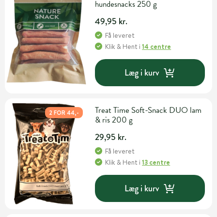
hundesnacks 250 g
49,95 kr.
Få leveret
Klik & Hent
i
14 centre
Læg i kurv
Treat Time Soft-Snack DUO lam
2 FOR 44,-
& ris 200 g
29,95 kr.
Få leveret
Klik & Hent
i
13 centre
Læg i kurv