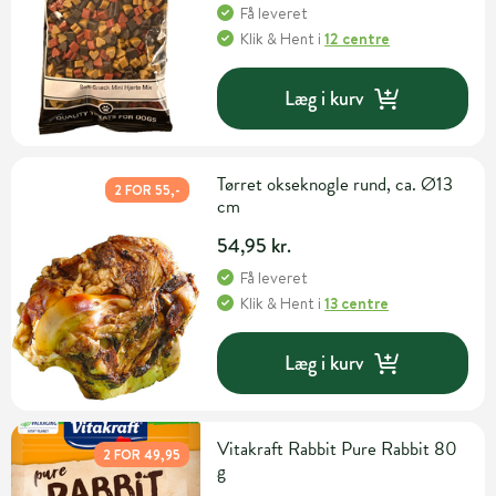
Få leveret
Klik & Hent
i
12 centre
Læg i kurv
Tørret okseknogle rund, ca. Ø13
2 FOR 55,-
cm
54,95 kr.
Få leveret
Klik & Hent
i
13 centre
Læg i kurv
Vitakraft Rabbit Pure Rabbit 80
2 FOR 49,95
g