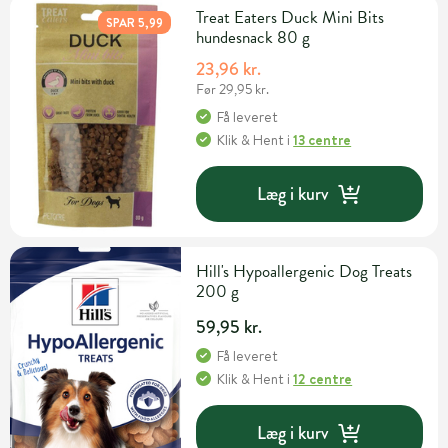
Treat Eaters Duck Mini Bits
SPAR 5,99
hundesnack 80 g
23,96 kr.
Før 29,95 kr.
Få leveret
Klik & Hent
i
13 centre
Læg i kurv
Hill's Hypoallergenic Dog Treats
200 g
59,95 kr.
Få leveret
Klik & Hent
i
12 centre
Læg i kurv