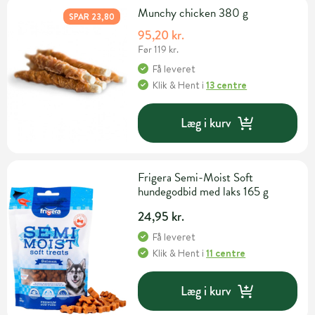
Munchy chicken 380 g
SPAR 23,80
95,20 kr.
Før 119 kr.
Få leveret
Klik & Hent
i
13 centre
Læg i kurv
Frigera Semi-Moist Soft
hundegodbid med laks 165 g
24,95 kr.
Få leveret
Klik & Hent
i
11 centre
Læg i kurv