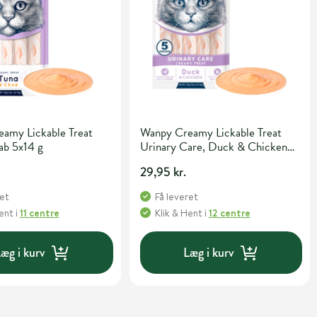
amy Lickable Treat
Wanpy Creamy Lickable Treat
ab 5x14 g
Urinary Care, Duck & Chicken
5x14 g
29,95 kr.
ret
Få leveret
Hent
i
11 centre
Klik & Hent
i
12 centre
æg i kurv
Læg i kurv