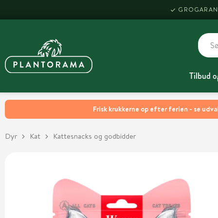
GROGARAN
Tilbud o
Frisk krukkerne op efter ferien - se udva
Dyr
Kat
Kattesnacks og godbidder