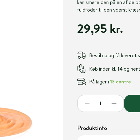
kan smøre den på en af de p
fuldfoder til den yderst kræsn
29,95 kr.
Bestil nu og få leveret
Køb inden kl. 14 og he
På lager i
13 centre
Produktinfo