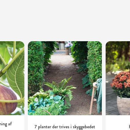
ning af
7 planter der trives i skyggebedet