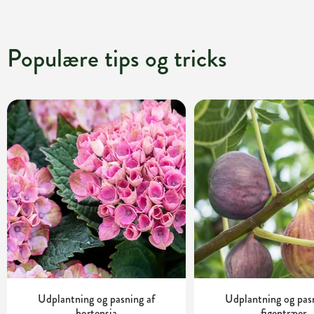
Populære tips og tricks
Udplantning og pasning af
Udplantning og pas
hortensia
figentræer