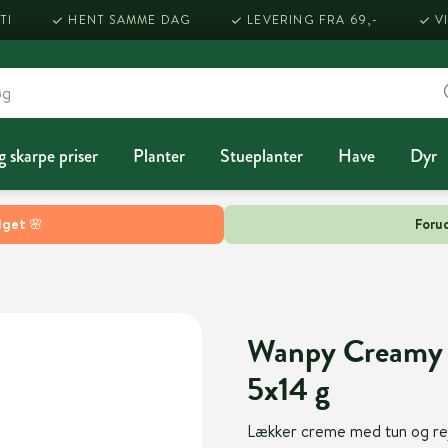
TI
HENT SAMME DAG
LEVERING FRA 69,-
V
g skarpe priser
Planter
Stueplanter
Have
Dyr
lget 🌸
Forud
Wanpy Creamy L
5x14 g
Lækker creme med tun og rejer