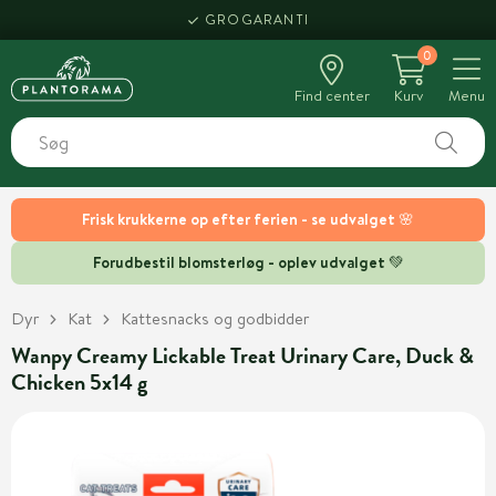
GROGARANTI
0
Find center
Kurv
Menu
Frisk krukkerne op efter ferien - se udvalget 🌸
Forudbestil blomsterløg - oplev udvalget 💚
Dyr
Kat
Kattesnacks og godbidder
Wanpy Creamy Lickable Treat Urinary Care, Duck &
Chicken 5x14 g