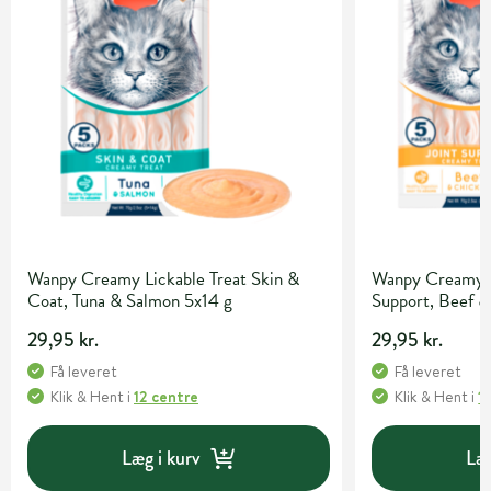
Wanpy Creamy Lickable Treat Skin &
Wanpy Creamy Li
Coat, Tuna & Salmon 5x14 g
Support, Beef &
29,95 kr.
29,95 kr.
Få leveret
Få leveret
Klik & Hent
i
12 centre
Klik & Hent
i
1
Læg i kurv
Læg