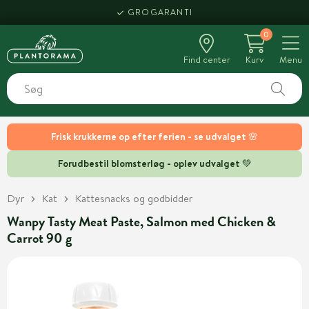
GROGARANTI
0
Find center
Kurv
Menu
Frisk krukkerne op efter ferien - se udvalget 🌸
Forudbestil blomsterløg - oplev udvalget 💚
Dyr
Kat
Kattesnacks og godbidder
Wanpy Tasty Meat Paste, Salmon med Chicken &
Carrot 90 g