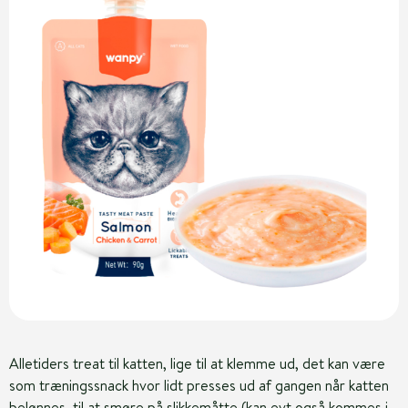
Alletiders treat til katten, lige til at klemme ud, det kan være
som træningssnack hvor lidt presses ud af gangen når katten
belønnes, til at smøre på slikkemåtte (kan evt også kommes i