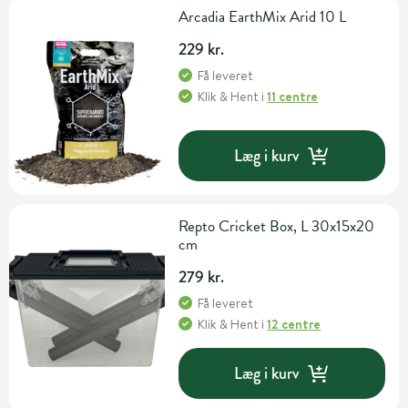
Arcadia EarthMix Arid 10 L
229 kr.
Få leveret
Klik & Hent
i
11 centre
Læg i kurv
Repto Cricket Box, L 30x15x20
cm
279 kr.
Få leveret
Klik & Hent
i
12 centre
Læg i kurv