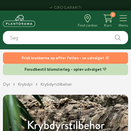
HENT SAMME DAG
0
Find center
Kurv
Menu
Frisk krukkerne op efter ferien - se udvalget 🌸
Forudbestil blomsterløg - oplev udvalget 💚
Dyr
Krybdyr
Krybdyrstilbehør
Krybdyrstilbehør