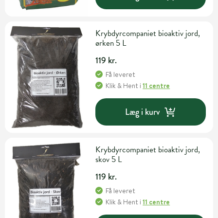
Krybdyrcompaniet bioaktiv jord,
ørken 5 L
119 kr.
Få leveret
Klik & Hent
i
11 centre
Læg i kurv
Krybdyrcompaniet bioaktiv jord,
skov 5 L
119 kr.
Få leveret
Klik & Hent
i
11 centre