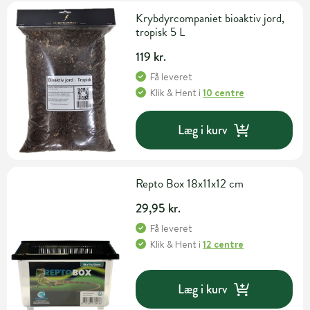
Krybdyrcompaniet bioaktiv jord,
tropisk 5 L
119 kr.
Få leveret
Klik & Hent
i
10 centre
Læg i kurv
Repto Box 18x11x12 cm
29,95 kr.
Få leveret
Klik & Hent
i
12 centre
Læg i kurv