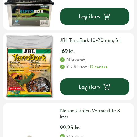
Læg i kurv
JBL TerraBark 10-20 mm, 5 L
169 kr.
Få leveret
Klik & Hent
i
12 centre
Læg i kurv
Nelson Garden Vermiculite 3
liter
99,95 kr.
Få leveret