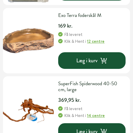
Exo Terra foderskål M
169 kr.
Få leveret
Klik & Hent
i
12 centre
Læg i kurv
SuperFish Spiderwood 40-50
cm, large
369,95 kr.
Få leveret
Klik & Hent
i
14 centre
Læg i kurv