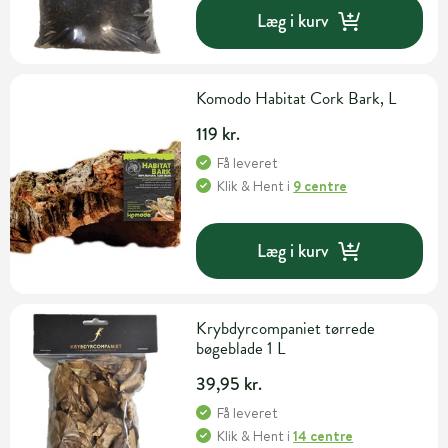
Læg i kurv
Komodo Habitat Cork Bark, L
119 kr.
Få leveret
Klik & Hent
i
9 centre
Læg i kurv
Krybdyrcompaniet tørrede
bøgeblade 1 L
39,95 kr.
Få leveret
Klik & Hent
i
14 centre