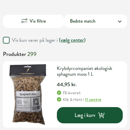
Vis filtre
Vis kun varer på lager i
(
vælg center
)
Produkter
299
Krybdyrcompaniet økologisk
sphagnum moss 1 L
44,95 kr.
Få leveret
Klik & Hent
i
11 centre
Læg i kurv