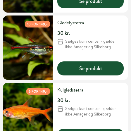
Se produkt
Glødelystetra
10 FOR 149,-
30 kr.
Sælges kun i center - gælder
ikke Amager og Silkeborg
Se produkt
Kulglødstetra
6 FOR 149,-
30 kr.
Sælges kun i center - gælder
ikke Amager og Silkeborg