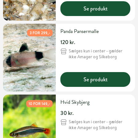
Se produkt
Panda Pansermalle
3 FOR 299,-
120 kr.
Sælges kun i center - gælder
ikke Amager og Silkeborg
Se produkt
Hvid Skybjerg
10 FOR 149,-
30 kr.
Sælges kun i center - gælder
ikke Amager og Silkeborg