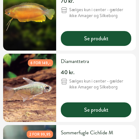
70 kr.
Sælges kun i center - gælder
ikke Amager og Silkeborg
Se produkt
Diamanttetra
6 FOR 149,-
40 kr.
Sælges kun i center - gælder
ikke Amager og Silkeborg
Se produkt
Sommerfugle Cichlide M
2 FOR 99,95