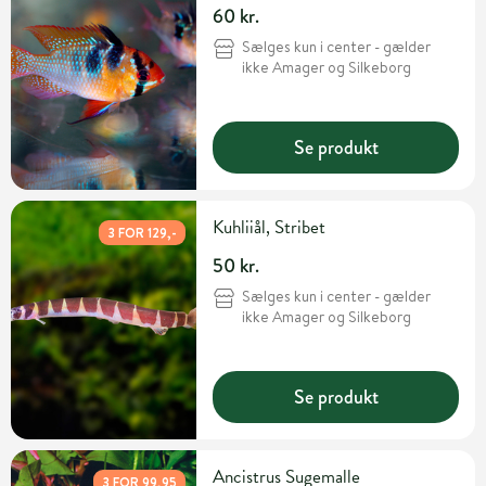
60 kr.
Sælges kun i center - gælder
ikke Amager og Silkeborg
Se produkt
Kuhliiål, Stribet
3 FOR 129,-
50 kr.
Sælges kun i center - gælder
ikke Amager og Silkeborg
Se produkt
Ancistrus Sugemalle
3 FOR 99,95