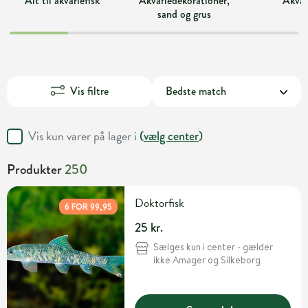
Alt til akvariefisk
Akvariedekorationer,
Akvar
sand og grus
Vis filtre
Vis kun varer på lager i
(
vælg center
)
Produkter
250
Doktorfisk
6 FOR 99,95
25 kr.
Sælges kun i center - gælder
ikke Amager og Silkeborg