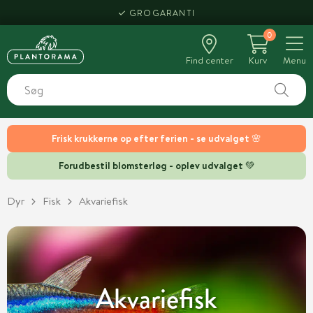
HENT SAMME DAG
0
Find center
Kurv
Menu
Frisk krukkerne op efter ferien - se udvalget 🌸
Forudbestil blomsterløg - oplev udvalget 💚
Dyr
Fisk
Akvariefisk
Akvariefisk