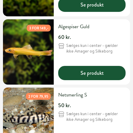
Se produkt
Algespiser Guld
3 FOR 149,-
60 kr.
Sælges kun i center - gælder
ikke Amager og Silkeborg
Se produkt
Netsmerling S
2 FOR 79,95
50 kr.
Sælges kun i center - gælder
ikke Amager og Silkeborg