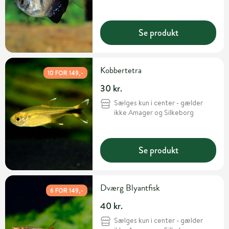
Se produkt
Kobbertetra
10 FOR 149,-
30 kr.
Sælges kun i center - gælder
ikke Amager og Silkeborg
Se produkt
Dværg Blyantfisk
6 FOR 149,-
40 kr.
Sælges kun i center - gælder