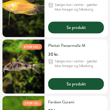
Sælges kun i center - gælder
ikke Amager og Silkeborg
Se produkt
Plettet Pansermalle M
6 FOR 149,-
30 kr.
Sælges kun i center - gælder
ikke Amager og Silkeborg
Se produkt
Fersken Gurami
2 FOR 129,-