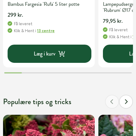
Bambus Fargesia 'Rufa' 5 liter potte
Lampepudsergræ
'Rubrum' Ø17 c
299 kr.
79,95 kr.
Få leveret
Få leveret
Klik & Hent
i
13 centre
Klik & Hent
i
1
Læg i kurv
Læg
Populære tips og tricks