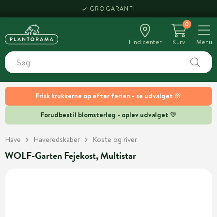
GROGARANTI
0
Find center
Kurv
Menu
Frisk krukkerne op efter ferien - se udvalget 🌸
Forudbestil blomsterløg - oplev udvalget 💚
Have
Haveredskaber
Koste og river
WOLF-Garten Fejekost, Multistar