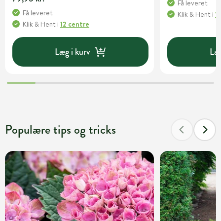
Få leveret
Få leveret
Klik & Hent
i
1
Klik & Hent
i
12 centre
Læg i kurv
Læg
Populære tips og tricks