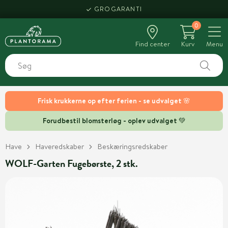
GROGARANTI
0
Find center
Kurv
Menu
Frisk krukkerne op efter ferien - se udvalget 🌸
Forudbestil blomsterløg - oplev udvalget 💚
Have
Haveredskaber
Beskæringsredskaber
WOLF-Garten Fugebørste, 2 stk.