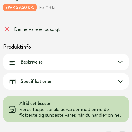
Før 119 kr.
SPAR 59,50 KR.
Denne vare er udsolgt
Produktinfo
Beskrivelse
Specifikationer
Altid det bedste
Vores fagpersonale udvælger med omhu de
flotteste og sundeste varer, når du handler online.