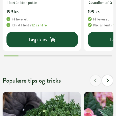
Hain' 5 liter potte
'Gracillimus' 5 l
199 kr.
199 kr.
Få leveret
Få leveret
Klik & Hent
i
12 centre
Klik & Hent
i
1
Læg i kurv
Læg
Populære tips og tricks