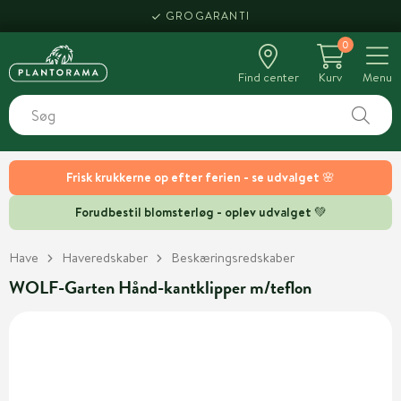
GROGARANTI
0
Find center
Kurv
Menu
Frisk krukkerne op efter ferien - se udvalget 🌸
Forudbestil blomsterløg - oplev udvalget 💚
Have
Haveredskaber
Beskæringsredskaber
WOLF-Garten Hånd-kantklipper m/teflon