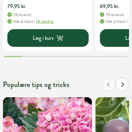
79,95 kr.
69,95 kr.
Få leveret
Få leveret
Klik & Hent
i
14 centre
Klik & Hent
i
1
Læg i kurv
Læg
Populære tips og tricks