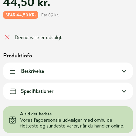
44,50 kr.
Før 89 kr.
SPAR 44,50 KR.
Denne vare er udsolgt
Produktinfo
Beskrivelse
Specifikationer
Altid det bedste
Vores fagpersonale udvælger med omhu de
flotteste og sundeste varer, når du handler online.