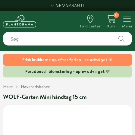
GROGARANTI
0
Find center
Kurv
Menu
Frisk krukkerne op efter ferien - se udvalget 🌸
Forudbestil blomsterløg - oplev udvalget 💚
Have
Haveredskaber
WOLF-Garten Mini håndtag 15 cm