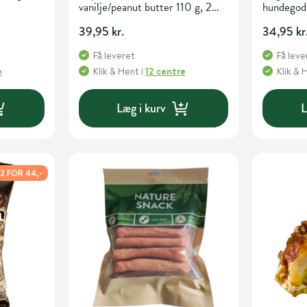
vanilje/peanut butter 110 g, 2
hundegod
stk.
39,95 kr.
34,95 kr
Få leveret
Få leve
e
Klik & Hent
i
12 centre
Klik & 
Læg i kurv
L
2 FOR 44,-