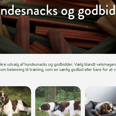
ndesnacks og godbid
ækre udvalg af hundesnacks og godbidder. Vælg blandt velsmagen
om belønning til træning, som en særlig godbid eller bare for at v