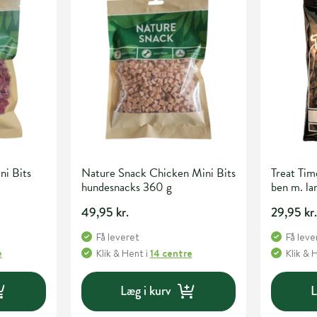
i Bits
Nature Snack Chicken Mini Bits
Treat Tim
hundesnacks 360 g
ben m. l
49,95 kr.
29,95 kr
Få leveret
Få leve
e
Klik & Hent
i
14 centre
Klik & 
Læg i kurv
L