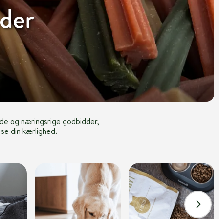
der
de og næringsrige godbidder,
ise din kærlighed.