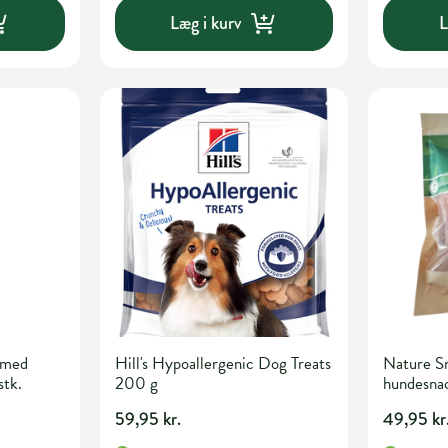
Læg i kurv
L
 med
Hill's Hypoallergenic Dog Treats
Nature Sn
stk.
200 g
hundesna
59,95 kr.
49,95 kr