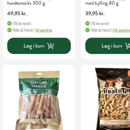
hundesnacks 300 g
med kylling 80 g
49,95 kr.
39,95 kr.
Få leveret
Få leveret
Klik & Hent
i
13 centre
Klik & Hent
i
14 centr
Læg i kurv
Læg i kurv