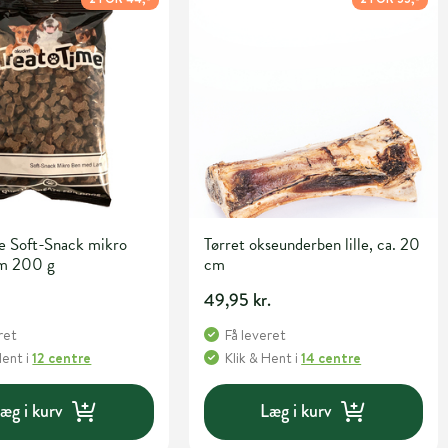
e Soft-Snack mikro
Tørret okseunderben lille, ca. 20
am 200 g
cm
.
49,95 kr.
ret
Få leveret
Hent
i
12 centre
Klik & Hent
i
14 centre
æg i kurv
Læg i kurv