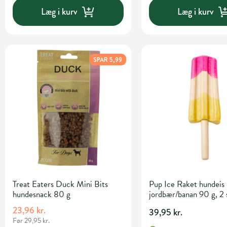
Læg i kurv
Læg i kurv
SPAR 5,99
Treat Eaters Duck Mini Bits
Pup Ice Raket hundeis
hundesnack 80 g
jordbær/banan 90 g, 2 
23,96 kr.
39,95 kr.
Før 29,95 kr.