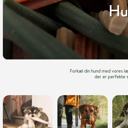
Hu
Forkæl din hund med vores l
der er perfekte s