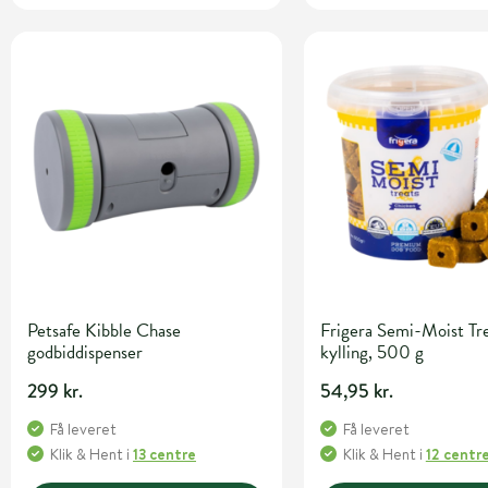
Petsafe Kibble Chase
Frigera Semi-Moist Tre
godbiddispenser
kylling, 500 g
299 kr.
54,95 kr.
Få leveret
Få leveret
Klik & Hent
i
13 centre
Klik & Hent
i
12 centr