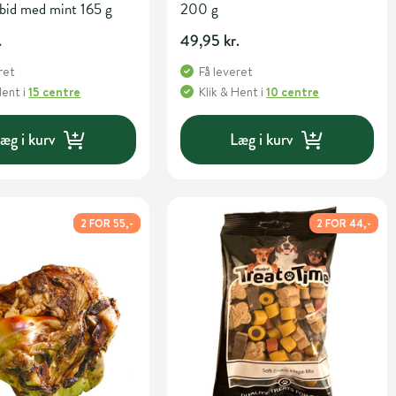
bid med mint 165 g
200 g
.
49,95 kr.
ret
Få leveret
Hent
i
15 centre
Klik & Hent
i
10 centre
æg i kurv
Læg i kurv
2 FOR 55,-
2 FOR 44,-