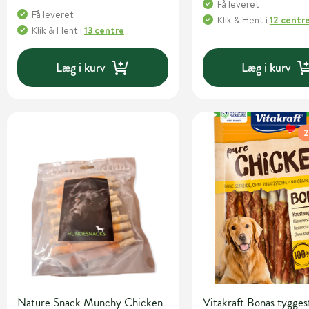
Få leveret
Få leveret
Klik & Hent
i
12 centr
Klik & Hent
i
13 centre
Læg i kurv
Læg i kurv
2
Nature Snack Munchy Chicken
Vitakraft Bonas tygge