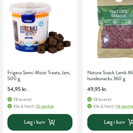
Frigera Semi-Moist Treats, lam,
Nature Snack Lamb Min
500 g
hundesnacks 360 g
54,95 kr.
49,95 kr.
Få leveret
Få leveret
Klik & Hent
i
12 centre
Klik & Hent
i
14 centr
Læg i kurv
Læg i kurv