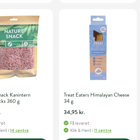
nack Kanintern
Treat Eaters Himalayan Cheese
cks 360 g
34 g
.
34,95 kr.
ret
Få leveret
Hent
i
14 centre
Klik & Hent
i
11 centre