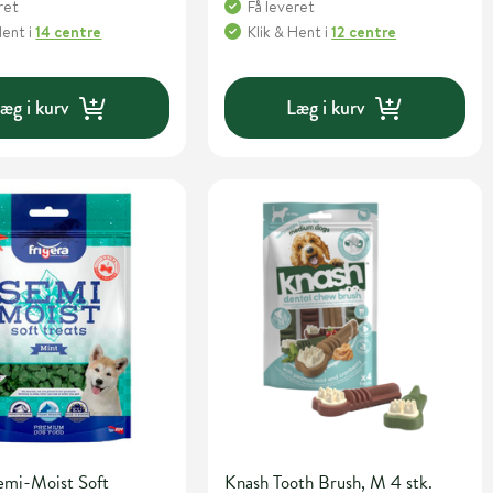
ret
Få leveret
Hent
i
14 centre
Klik & Hent
i
12 centre
æg i kurv
Læg i kurv
emi-Moist Soft
Knash Tooth Brush, M 4 stk.