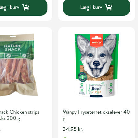
æg i kurv
Læg i kurv
ack Chicken strips
Wanpy Frysetørret okselever 40
cks 300 g
g
.
34,95 kr.