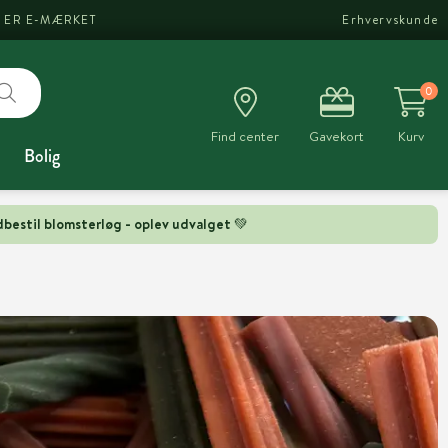
I ER E-MÆRKET
Erhvervskunde
0
Find center
Gavekort
Kurv
Bolig
bestil blomsterløg - oplev udvalget 💚