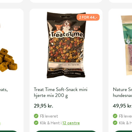
2 FOR 44,-
ats,
Treat Time Soft-Snack mini
Nature S
hjerte mix 200 g
hundesna
29,95 kr.
49,95 kr
Få leveret
Få leve
e
Klik & Hent
i
12 centre
Klik & 