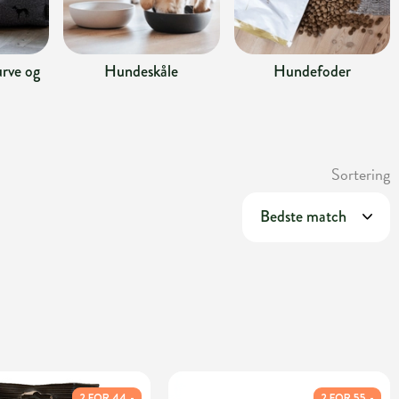
rve og
Hundeskåle
Hundefoder
Sortering
2 FOR 44,-
2 FOR 55,-