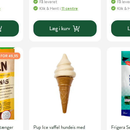
Få leveret
Få leve
e
Klik & Hent
i
11 centre
Klik & 
Læg i kurv
L
 FOR 49,95
stænger
Pup Ice vaffel hundeis med
Frigera S