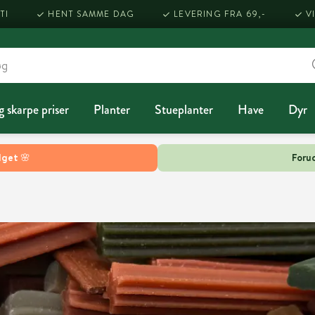
TI
HENT SAMME DAG
LEVERING FRA 69,-
V
g skarpe priser
Planter
Stueplanter
Have
Dyr
lget 🌸
Forud