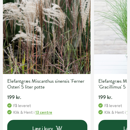
Elefantgræs Miscanthus sinensis 'Ferner
Elefantgræs Mis
Osten' 5 liter potte
'Gracillimus' 5 l
199 kr.
199 kr.
Få leveret
Få leveret
Klik & Hent
i
13 centre
Klik & Hent
i
1
Læg i kurv
Læg