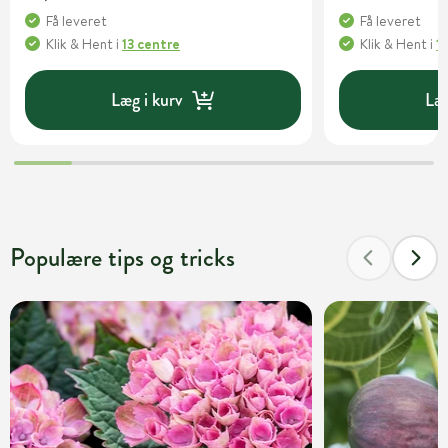
Få leveret
Få leveret
Klik & Hent
i
13 centre
Klik & Hent
i
1
Læg i kurv
Læg
Populære tips og tricks