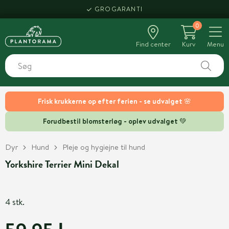
GROGARANTI
0
Find center
Kurv
Menu
Frisk krukkerne op efter ferien - se udvalget 🌸
Forudbestil blomsterløg - oplev udvalget 💚
Dyr
Hund
Pleje og hygiejne til hund
Yorkshire Terrier Mini Dekal
4 stk.