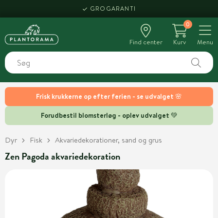
GROGARANTI
0
Find center
Kurv
Menu
Frisk krukkerne op efter ferien - se udvalget 🌸
Forudbestil blomsterløg - oplev udvalget 💚
Dyr
Fisk
Akvariedekorationer, sand og grus
Zen Pagoda akvariedekoration