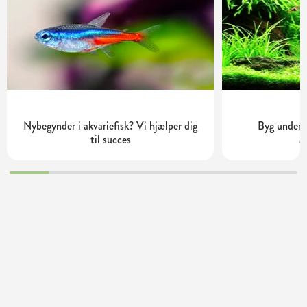
Nybegynder i akvariefisk? Vi hjælper dig
Byg underv
til succes
a