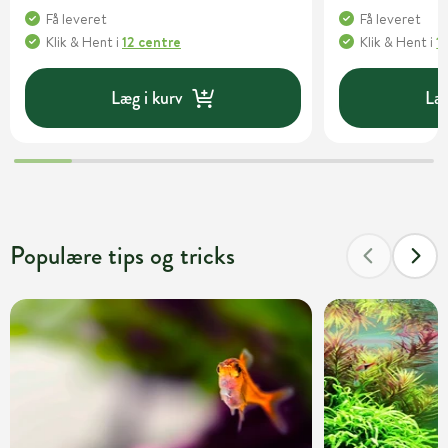
Få leveret
Få leveret
Klik & Hent
i
12 centre
Klik & Hent
i
1
Læg i kurv
Læg
Populære tips og tricks